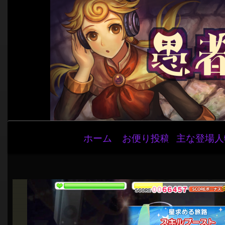
メ
ホーム
お便り投稿
主な登場人
イ
ン
ナ
ビ
ゲ
ー