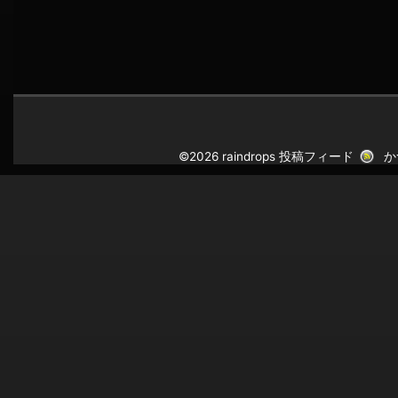
©2026 raindrops
投稿フィード
か