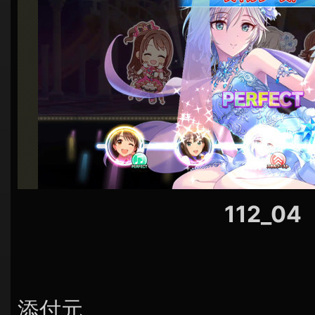
シ
ョ
ン
112_04
添付元