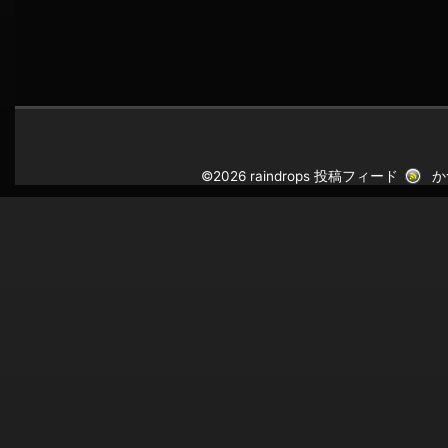
©2026 raindrops
投稿フィード
か