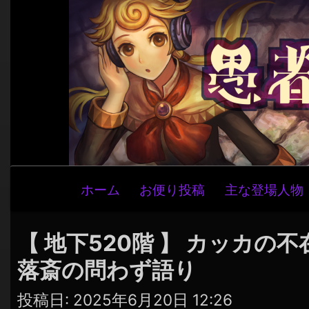
メ
ホーム
お便り投稿
主な登場人物
イ
ン
ナ
【 地下520階 】 カッカの不
ビ
落斎の問わず語り
ゲ
ー
投稿日:
2025年6月20日 12:26