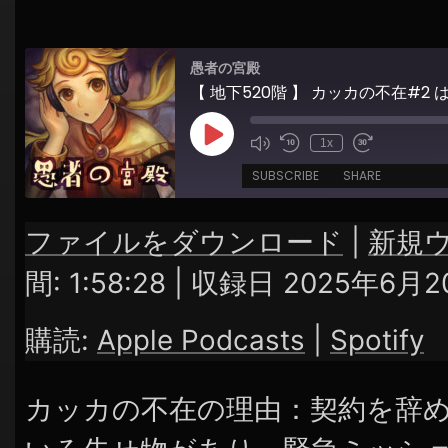
シ
ョ
愚者の宮殿
ン
【 地下520階 】 カッカの不在#
Play
1x
Episode
SUBSCRIBE
SHARE
ファイルをダウンロード
|
新規
SHARE
Apple Podcasts
Spotify
間: 1:58:28
|
収録日 2025年6月2
RSS FEED
LINK
購読:
Apple Podcasts
|
Spotify
EMBED
カッカの不在の理由：契約を辞