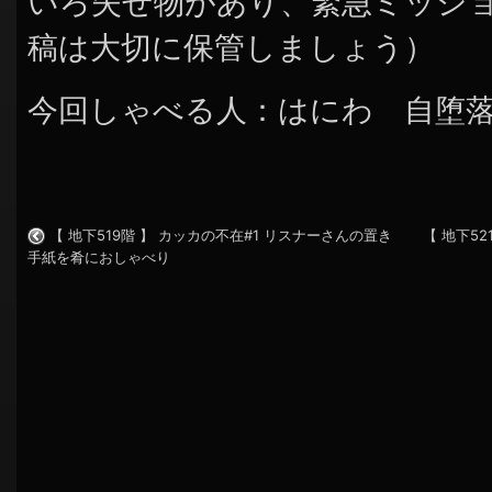
いろ失せ物があり、緊急ミッシ
稿は大切に保管しましょう）
今回しゃべる人：はにわ 自堕
【 地下519階 】 カッカの不在#1 リスナーさんの置き
【 地下52
手紙を肴におしゃべり