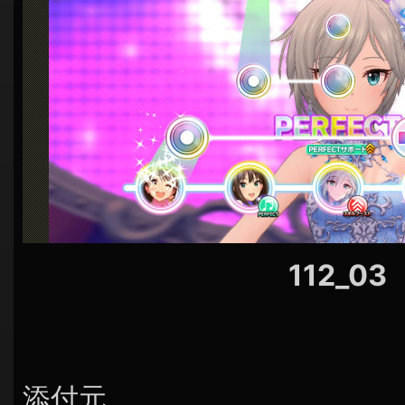
シ
ョ
ン
112_03
添付元