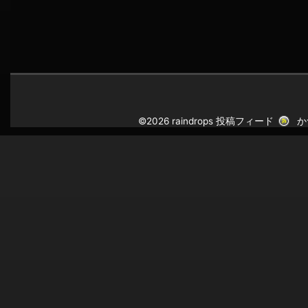
©2026 raindrops
投稿フィード
か