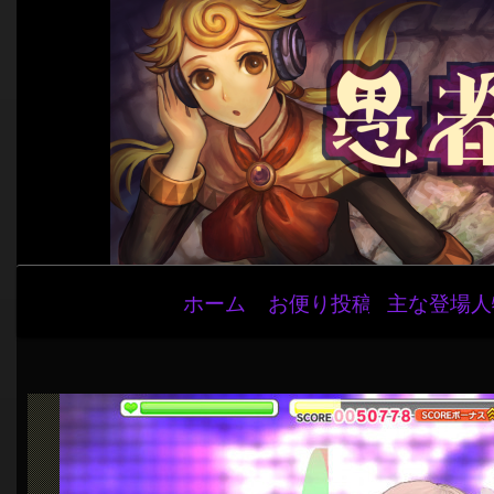
メ
ホーム
お便り投稿
主な登場人
イ
ン
ナ
ビ
ゲ
ー