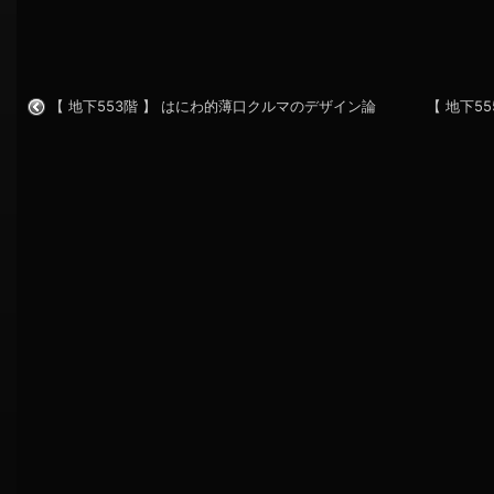
【 地下553階 】 はにわ的薄口クルマのデザイン論
【 地下5