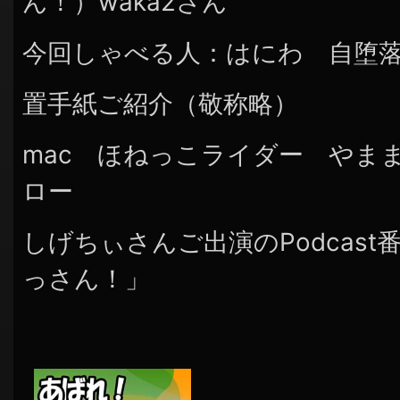
ん！）waka2さん
今回しゃべる人：はにわ 自堕
置手紙ご紹介（敬称略）
mac ほねっこライダー やま
ロー
しげちぃさんご出演のPodcas
っさん！」