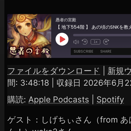
シ
ョ
愚者の宮殿
ン
【 地下554階 】 あの頃のSNKを
Play
1x
Episode
SUBSCRIBE
SHARE
ファイルをダウンロード
|
新規
SHARE
Apple Podcasts
Spotify
間: 3:48:18
|
収録日 2026年6月2
RSS FEED
LINK
購読:
Apple Podcasts
|
Spotify
EMBED
ゲスト：しげちぃさん（from 