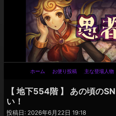
メ
ホーム
お便り投稿
主な登場人物
イ
ン
ナ
【 地下554階 】 あの頃の
ビ
い！
ゲ
ー
投稿日:
2026年6月22日 19:18