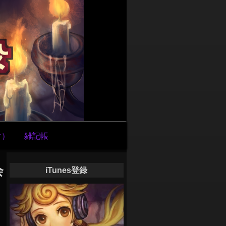
け）
雑記帳
会
iTunes登録