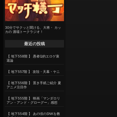
30分でサクッと聞ける、大将・ カッ
カの 酒場トークラジオ！
最近の投稿
【 地下558階 】 愚者Q的エロゲ衰
退論
【 地下557階 】 攻殻・天幕・ヤニ
【 地下556階 】 置き手紙ご紹介 夏
アニメ注目作
【 地下555階 】 映画「マンダロリ
アン・アンド・グローグー」感想
【 地下554階 】 あの頃のSNKを教