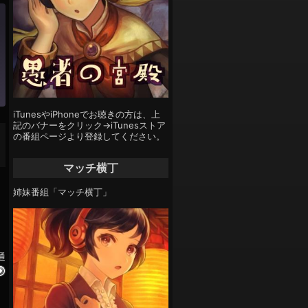
iTunesやiPhoneでお聴きの方は、上
記のバナーをクリック→iTunesストア
の番組ページより登録してください。
マッチ横丁
姉妹番組「マッチ横丁」
通