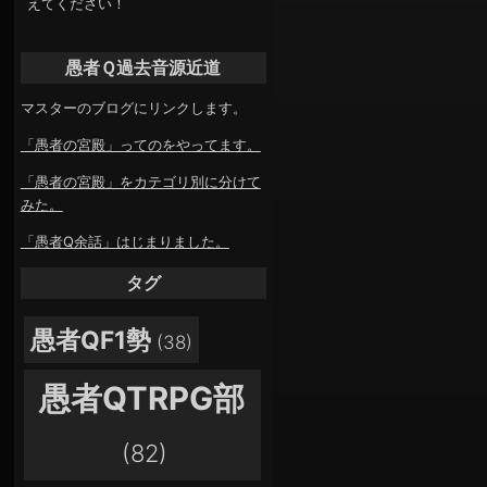
えてください！
愚者Ｑ過去音源近道
マスターのブログにリンクします。
「愚者の宮殿」ってのをやってます。
「愚者の宮殿」をカテゴリ別に分けて
みた。
「愚者Q余話」はじまりました。
タグ
愚者QF1勢
(38)
愚者QTRPG部
(82)