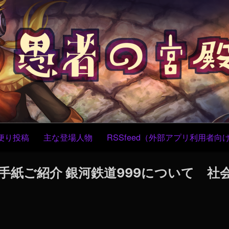
コ
ン
テ
ン
ツ
へ
ス
キ
ッ
プ
便り投稿
主な登場人物
RSSfeed（外部アプリ利用者向
置き手紙ご紹介 銀河鉄道999について 社