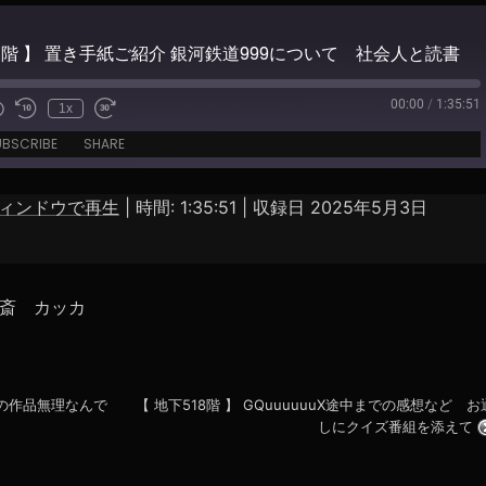
17階 】 置き手紙ご紹介 銀河鉄道999について 社会人と読書
00:00
/
1:35:51
1x
e
UBSCRIBE
SHARE
ィンドウで再生
|
時間: 1:35:51
|
収録日 2025年5月3日
Spotify
斎 カッカ
この作品無理なんで
【 地下518階 】 GQuuuuuuX途中までの感想など お
しにクイズ番組を添えて