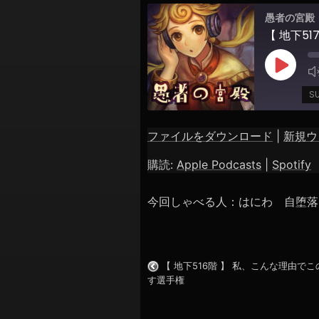
シ
愚者の宮殿
ョ
【 地下5
ン
Play
Episod
S
ファイルをダウンロード
|
新規ウ
SHARE
Apple Podcasts
購読:
Apple Podcasts
|
Spotify
RSS FEED
LINK
今回しゃべる人：はにわ 自堕落
EMBED
【 地下516階 】 私、こんな理由で
す選手権