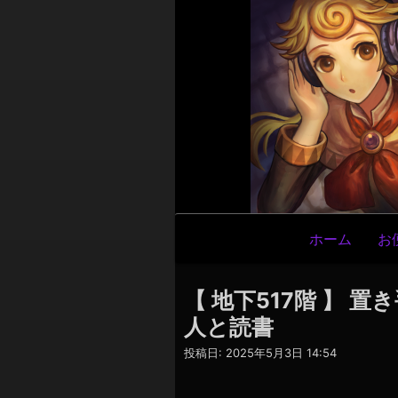
メ
ホーム
お
イ
ン
【 地下517階 】 
ナ
人と読書
ビ
投稿日:
2025年5月3日 14:54
ゲ
ー