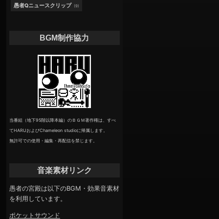
愚者Qニュースクリップ
(9)
BGM制作協力
当番組（地下95階以降本編）のＢＧＭ著作権は、すべ
てHARUおよびChameleon studioに帰属します。
無許可での使用・編集・再配信を禁じます。
音楽素材リンク
愚者の宮殿は以下のBGM・効果音素材
を利用しています。
ポケットサウンド