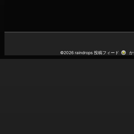
©2026 raindrops
投稿フィード
か