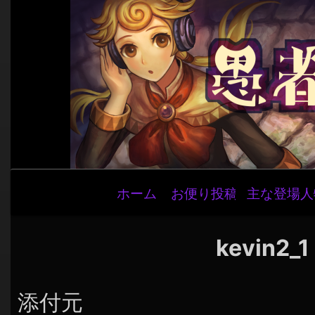
メ
ホーム
お便り投稿
主な登場人
イ
ン
ナ
kevin2_1
ビ
ゲ
添付元
ー