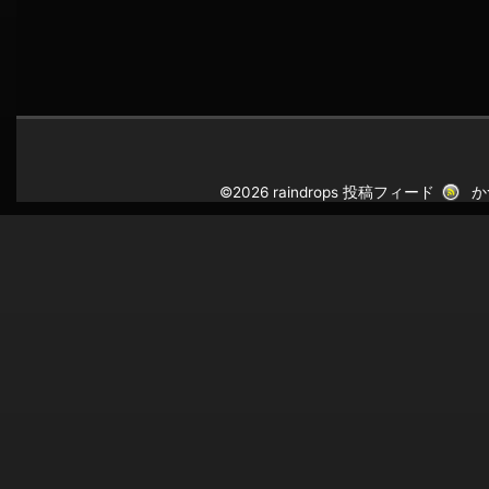
©2026 raindrops
投稿フィード
か