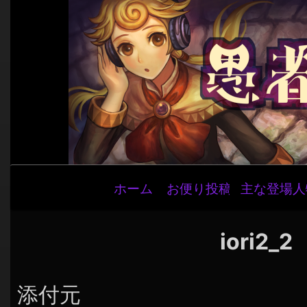
メ
ホーム
お便り投稿
主な登場人
イ
ン
ナ
iori2_2
ビ
ゲ
添付元
ー