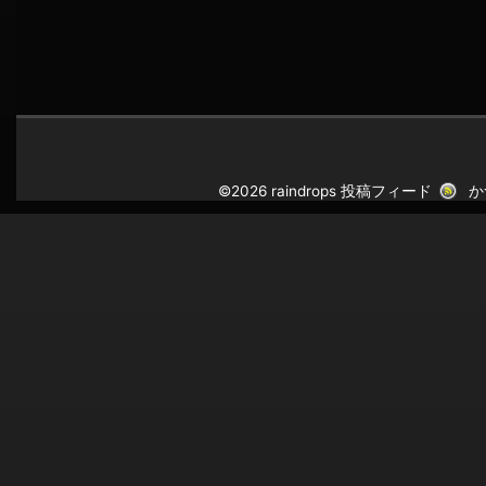
©2026 raindrops
投稿フィード
か