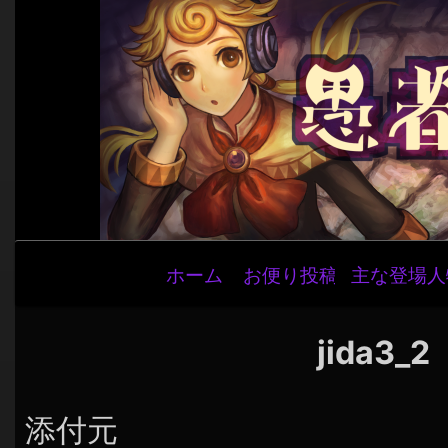
メ
ホーム
お便り投稿
主な登場人
イ
ン
ナ
jida3_2
ビ
ゲ
添付元
ー