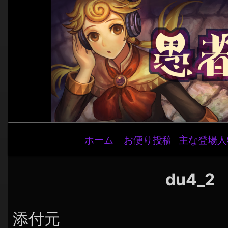
メ
ホーム
お便り投稿
主な登場人
イ
ン
ナ
du4_2
ビ
ゲ
添付元
ー