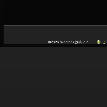
©2026 raindrops
投稿フィード
か