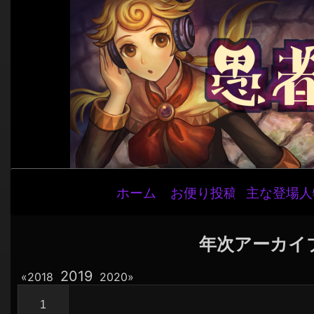
メ
ホーム
お便り投稿
主な登場人
イ
ン
ナ
年次アーカイ
ビ
年
2019
年
年
2018
2020
ゲ
別
別
別
ー
ア
ア
1
ア