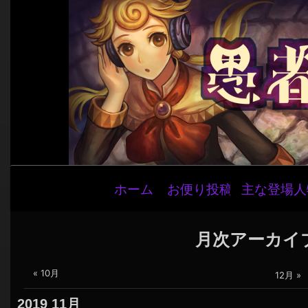
メ
ホーム
お便り投稿
主な登場人
イ
ン
ナ
月次アーカイ
ビ
« 10月
ゲ
12月 »
ー
2019
11月