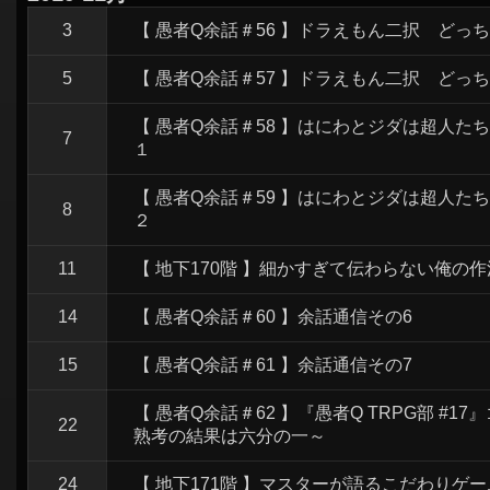
シ
3
【 愚者Q余話＃56 】ドラえもん二択 どっ
ョ
ン
5
【 愚者Q余話＃57 】ドラえもん二択 どっ
【 愚者Q余話＃58 】はにわとジダは超人
7
１
【 愚者Q余話＃59 】はにわとジダは超人
8
２
11
【 地下170階 】細かすぎて伝わらない俺の
14
【 愚者Q余話＃60 】余話通信その6
15
【 愚者Q余話＃61 】余話通信その7
【 愚者Q余話＃62 】『愚者Q TRPG部 #17』
22
熟考の結果は六分の一～
24
【 地下171階 】マスターが語るこだわりゲ