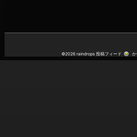
©2026 raindrops
投稿フィード
か