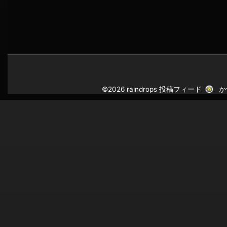
©2026 raindrops
投稿フィード
か