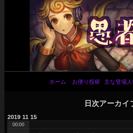
メ
ホーム
お便り投稿
主な登場人
イ
ン
ナ
日次アーカイ
ビ
2019
11
15
ゲ
00:00
ー