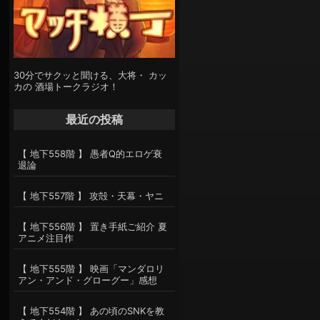
30分でサクッと聞ける、大将・ カッ
カの 酒場トークラジオ！
最近の投稿
【 地下558階 】 愚者Q的エロゲ衰
退論
【 地下557階 】 攻殻・天幕・ヤニ
【 地下556階 】 置き手紙ご紹介 夏
アニメ注目作
【 地下555階 】 映画「マンダロリ
アン・アンド・グローグー」感想
【 地下554階 】 あの頃のSNKを教