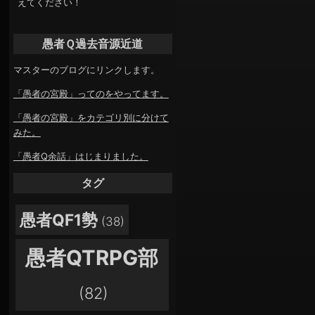
えてください！
愚者Ｑ過去音源近道
マスターのブログにリンクします。
「愚者の宮殿」ってのをやってます。
「愚者の宮殿」をカテゴリ別に分けて
みた。
「愚者Q余話」はじまりました。
タグ
愚者QF1勢
(38)
愚者QTRPG部
(82)