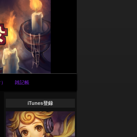
け）
雑記帳
iTunes登録