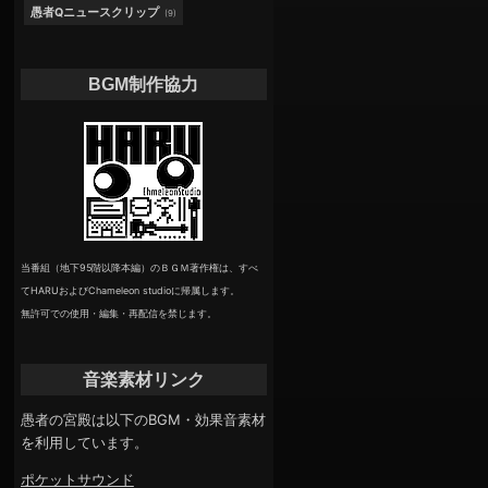
愚者Qニュースクリップ
(9)
BGM制作協力
当番組（地下95階以降本編）のＢＧＭ著作権は、すべ
てHARUおよびChameleon studioに帰属します。
無許可での使用・編集・再配信を禁じます。
音楽素材リンク
愚者の宮殿は以下のBGM・効果音素材
を利用しています。
ポケットサウンド