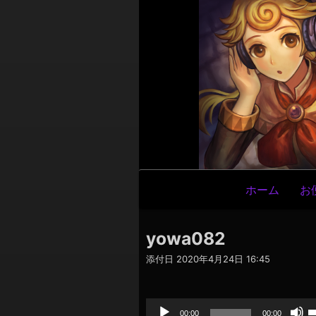
メ
ホーム
お
イ
ン
yowa082
ナ
添付日
2020年4月24日 16:45
ビ
ゲ
音
声
ー
プ
00:00
00:00