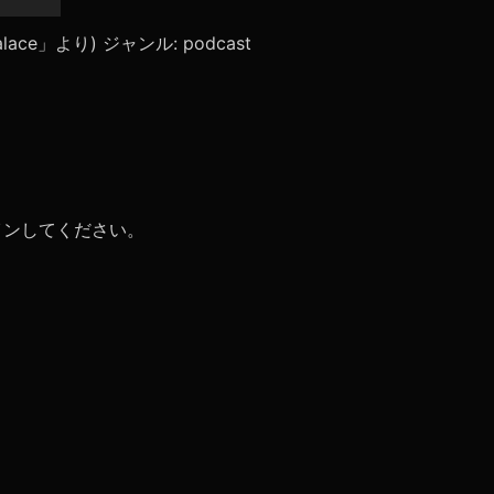
リ
ュ
lpalace」より) ジャンル: podcast
ー
ム
調
節
に
は
上
下
矢
イン
してください。
印
キ
ー
を
使
っ
て
く
だ
さ
い。