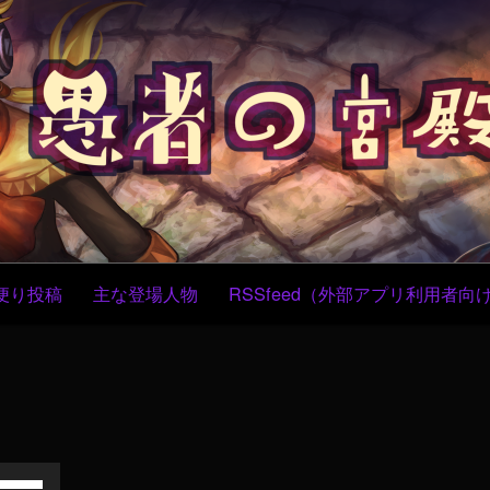
コ
ン
テ
ン
ツ
へ
ス
キ
ッ
プ
便り投稿
主な登場人物
RSSfeed（外部アプリ利用者向
ボ