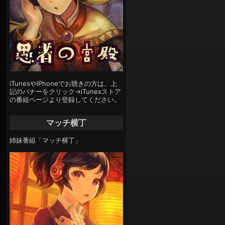
iTunesやiPhoneでお聴きの方は、上
記のバナーをクリック→iTunesストア
の番組ページより登録してください。
マッチ横丁
姉妹番組「マッチ横丁」