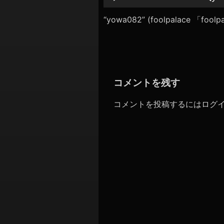
シ
レ
ー
“yowa082” (foolpalace 「foo
ョ
ヤ
ン
ー
コメントを残す
コメントを投稿するには
ログ