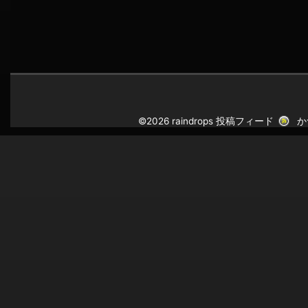
©2026 raindrops
投稿フィード
か