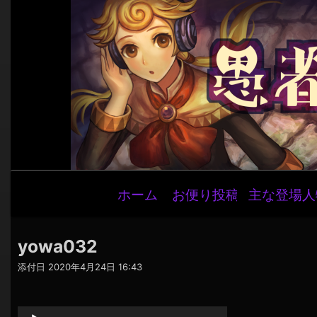
メ
ホーム
お便り投稿
主な登場人
イ
ン
ナ
yowa032
ビ
添付日
2020年4月24日 16:43
ゲ
音
ー
声