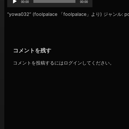
プ
00:00
00:00
シ
レ
ョ
ー
“yowa032” (foolpalace 「foolpalace」より) ジャンル: p
ヤ
ン
ー
コメントを残す
コメントを投稿するには
ログイン
してください。