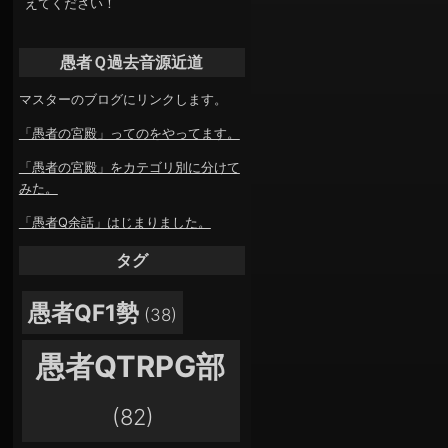
えてください！
愚者Ｑ過去音源近道
マスターのブログにリンクします。
「愚者の宮殿」ってのをやってます。
「愚者の宮殿」をカテゴリ別に分けて
みた。
「愚者Q余話」はじまりました。
タグ
愚者QF1勢
(38)
愚者QTRPG部
(82)