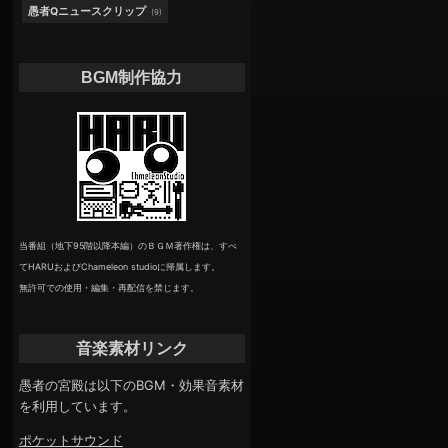
愚者Qニュースクリップ
(9)
BGM制作協力
当番組（地下95階以降本編）のＢＧＭ著作権は、すべ
てHARUおよびChameleon studioに帰属します。
無許可での使用・編集・再配信を禁じます。
音楽素材リンク
愚者の宮殿は以下のBGM・効果音素材
を利用しています。
ポケットサウンド