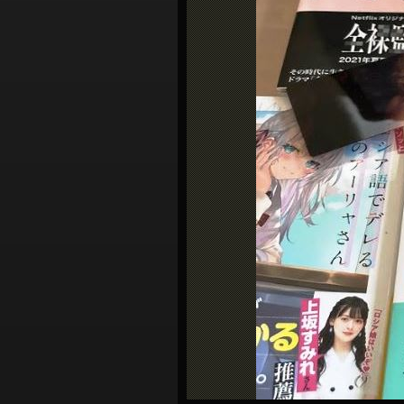
シ
ョ
ン