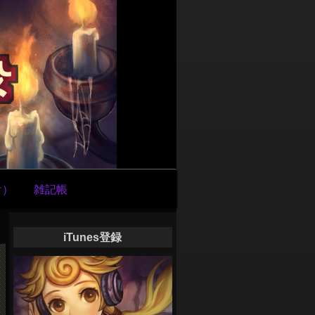
け）
雑記帳
iTunes登録