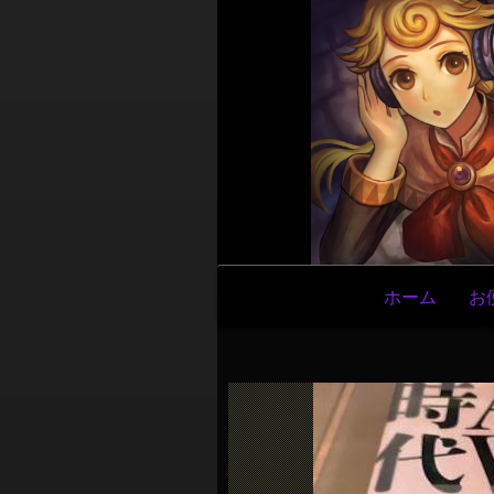
メ
ホーム
お
イ
ン
ナ
ビ
ゲ
ー