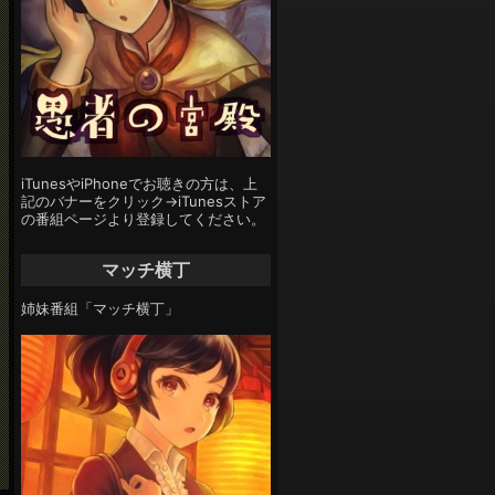
iTunesやiPhoneでお聴きの方は、上
記のバナーをクリック→iTunesストア
の番組ページより登録してください。
マッチ横丁
姉妹番組「マッチ横丁」