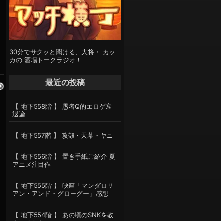
30分でサクッと聞ける、大将・ カッ
カの 酒場トークラジオ！
最近の投稿
【 地下558階 】 愚者Q的エロゲ衰
退論
【 地下557階 】 攻殻・天幕・ヤニ
【 地下556階 】 置き手紙ご紹介 夏
アニメ注目作
【 地下555階 】 映画「マンダロリ
アン・アンド・グローグー」感想
【 地下554階 】 あの頃のSNKを教