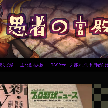
コ
ン
テ
ン
ツ
へ
ス
キ
ッ
プ
便り投稿
主な登場人物
RSSfeed（外部アプリ利用者向