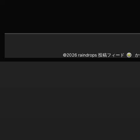
©2026 raindrops
投稿フィード
か