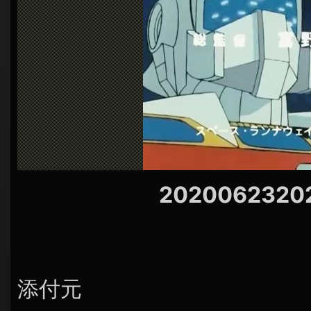
シ
ョ
ン
2020062320
添付元