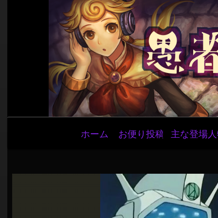
メ
ホーム
お便り投稿
主な登場人
イ
ン
ナ
ビ
ゲ
ー