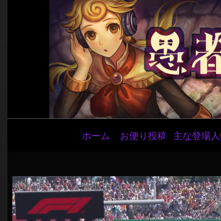
メ
ホーム
お便り投稿
主な登場人
イ
ン
ナ
ビ
ゲ
ー