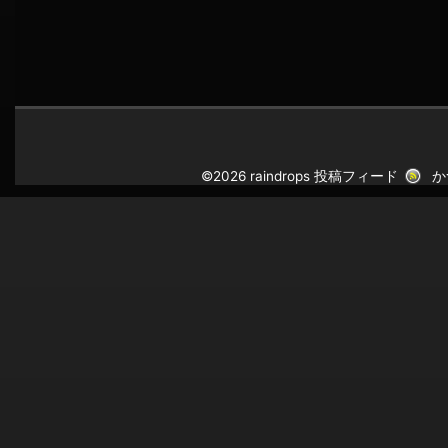
©2026 raindrops
投稿フィード
か