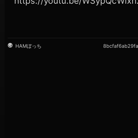
https://youtu.be/WSypQcWixh.
HAMぼっち
8bcfaf6ab29f