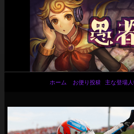
メ
ホーム
お便り投稿
主な登場人
イ
ン
ナ
ビ
ゲ
ー