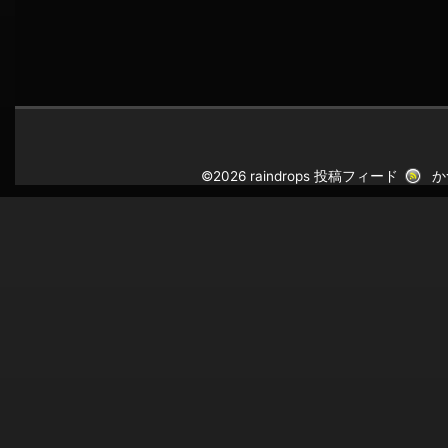
©2026 raindrops
投稿フィード
か