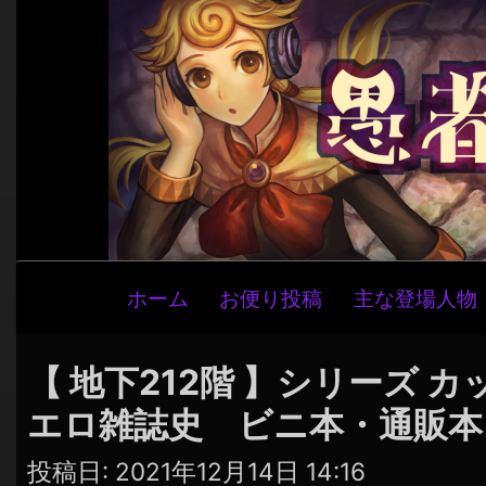
メ
ホーム
お便り投稿
主な登場人物
イ
ン
ナ
【 地下212階 】シリーズ 
ビ
エロ雑誌史 ビニ本・通販本
ゲ
ー
投稿日:
2021年12月14日 14:16