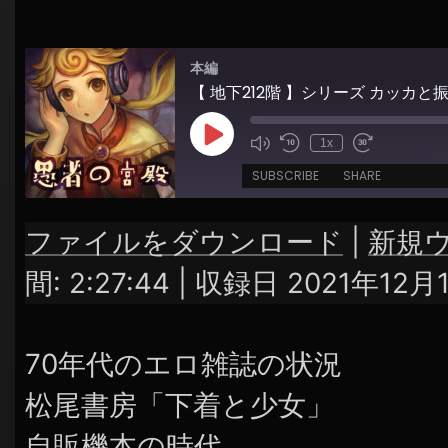
シ
ョ
本編
ン
Play
1x
Episode
SUBSCRIBE
SHARE
ファイルをダウンロード
|
新規
SHARE
RSS FEED
間: 2:27:44
|
収録日 2021年12月
LINK
EMBED
70年代のエロ雑誌の状況
松尾書房「下着と少女」
自販機本の時代