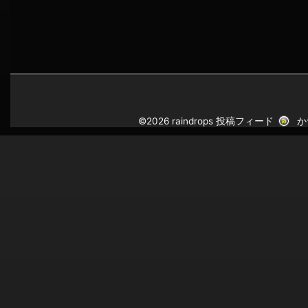
©2026 raindrops
投稿フィード
か