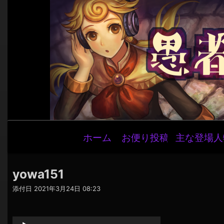
メ
ホーム
お便り投稿
主な登場人
イ
ン
ナ
yowa151
ビ
添付日
2021年3月24日 08:23
ゲ
音
ー
声