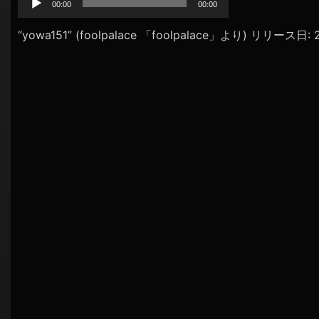
プ
00:00
00:00
シ
レ
ョ
ー
“yowa151” (foolpalace 「foolpalace」より) リリース日
ヤ
ン
ー