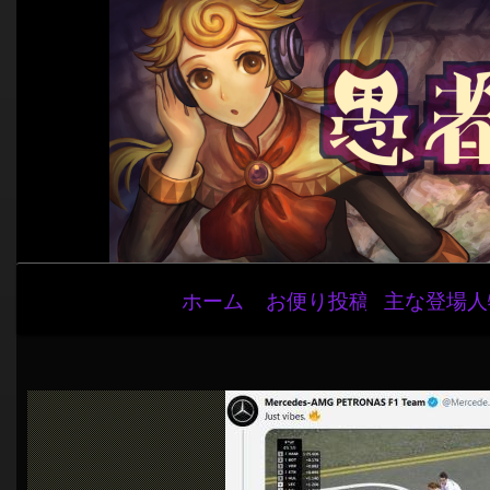
メ
ホーム
お便り投稿
主な登場人
イ
ン
ナ
ビ
ゲ
ー