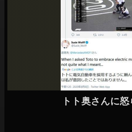
シ
ョ
ン
トト奥さんに怒