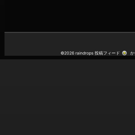
©2026 raindrops
投稿フィード
か