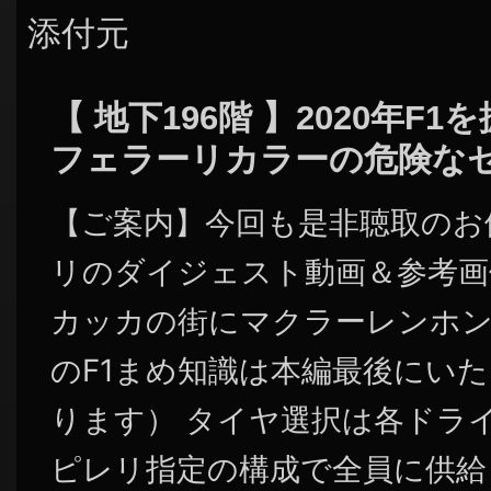
添付元
【 地下196階 】2020年F
フェラーリカラーの危険な
【ご案内】今回も是非聴取のお
リのダイジェスト動画＆参考画
カッカの街にマクラーレンホン
のF1まめ知識は本編最後にい
ります） タイヤ選択は各ドラ
ピレリ指定の構成で全員に供給 