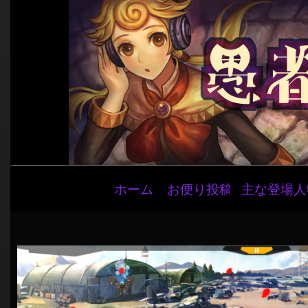
メ
ホーム
お便り投稿
主な登場人
イ
ン
ナ
ビ
ゲ
ー