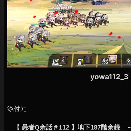
シ
ョ
ン
yowa112_3
添付元
【 愚者Q余話＃112 】地下187階余