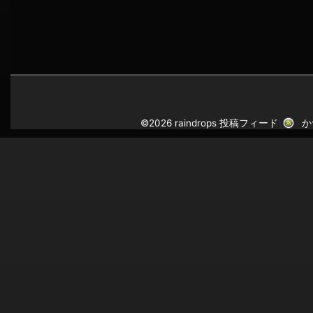
©2026 raindrops
投稿フィード
か