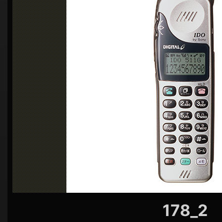
シ
ョ
ン
178_2