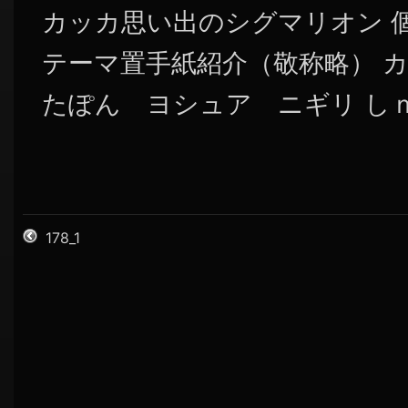
カッカ思い出のシグマリオン 個人
テーマ置手紙紹介（敬称略） 
たぽん ヨシュア ニギリ しｎ 
178_1