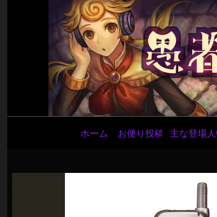
メ
ホーム
お便り投稿
主な登場人
イ
ン
ナ
ビ
ゲ
ー