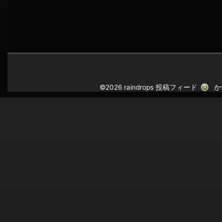
©2026 raindrops
投稿フィード
か