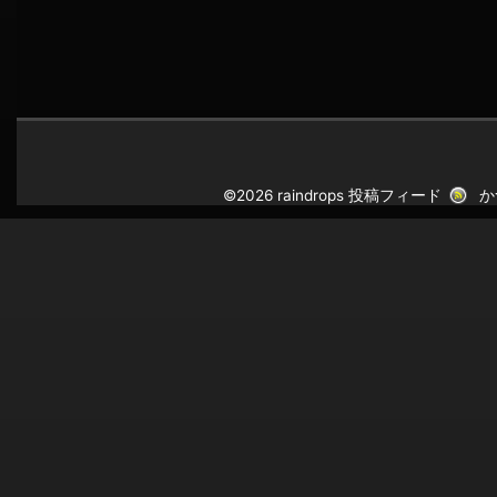
©2026 raindrops
投稿フィード
か