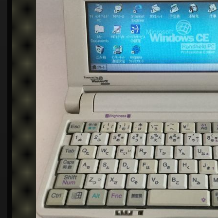
シ
ョ
ン