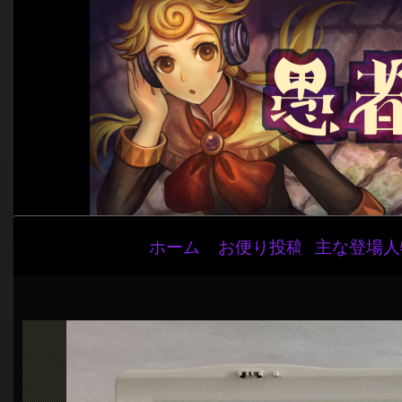
メ
ホーム
お便り投稿
主な登場人
イ
ン
ナ
ビ
ゲ
ー