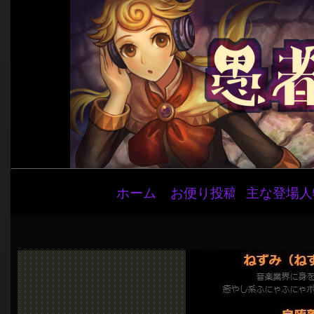
メ
ホーム
お便り投稿
主な登場人
イ
ン
ナ
ビ
ゲ
ー