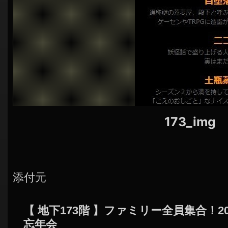
シ
ョ
ン
173_img
添付元
【 地下173階 】ファミリー全員集合！
忘年会