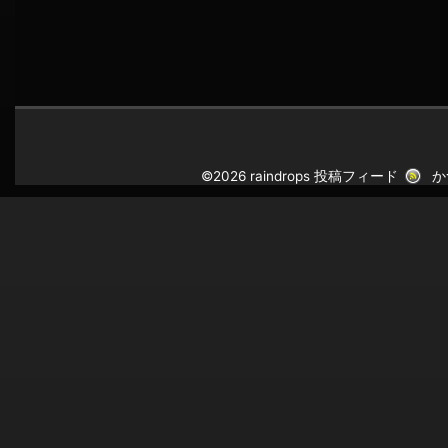
©2026 raindrops
投稿フィード
か