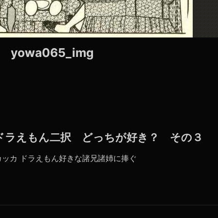
yowa065_img
 】ドラえもん二択 どっちが好き？ その３
ッカ ドラえもん好きな諸兄諸姉に捧ぐ