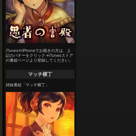
iTunesやiPhoneでお聴きの方は、上
記のバナーをクリック→iTunesストア
の番組ページより登録してください。
マッチ横丁
姉妹番組「マッチ横丁」