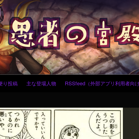
コ
ン
テ
ン
ツ
へ
ス
キ
ッ
プ
便り投稿
主な登場人物
RSSfeed（外部アプリ利用者向