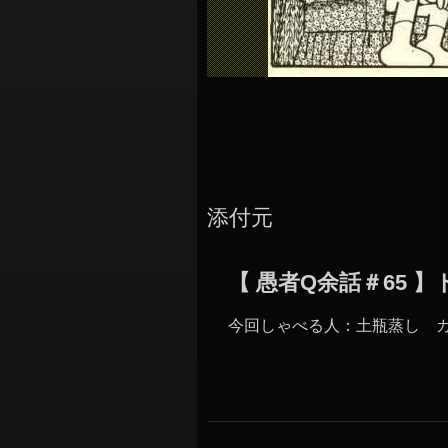
添付元
【 愚者Q余話＃65
今回しゃべる人：土瓶蒸し カ