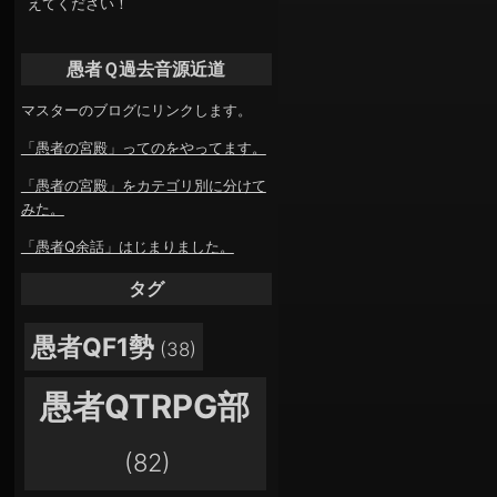
えてください！
愚者Ｑ過去音源近道
マスターのブログにリンクします。
「愚者の宮殿」ってのをやってます。
「愚者の宮殿」をカテゴリ別に分けて
みた。
「愚者Q余話」はじまりました。
タグ
愚者QF1勢
(38)
愚者QTRPG部
(82)