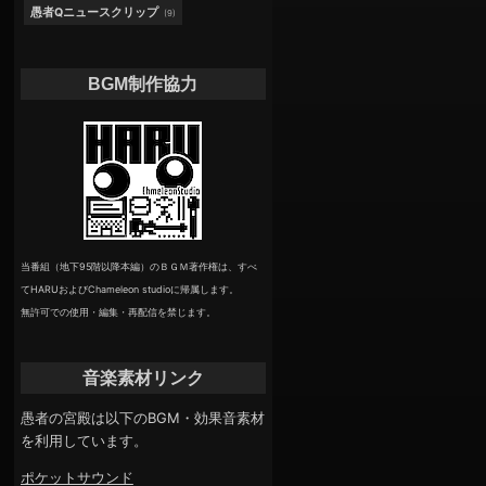
愚者Qニュースクリップ
(9)
BGM制作協力
当番組（地下95階以降本編）のＢＧＭ著作権は、すべ
てHARUおよびChameleon studioに帰属します。
無許可での使用・編集・再配信を禁じます。
音楽素材リンク
愚者の宮殿は以下のBGM・効果音素材
を利用しています。
ポケットサウンド