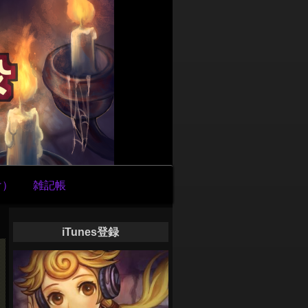
け）
雑記帳
iTunes登録