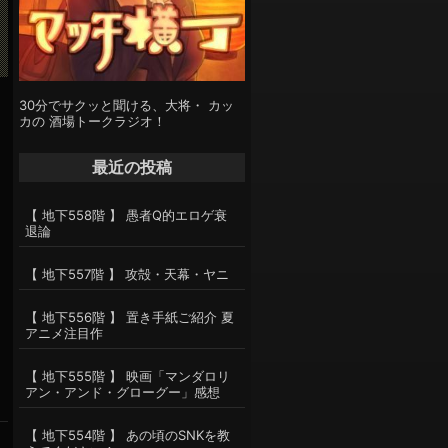
30分でサクッと聞ける、大将・ カッ
カの 酒場トークラジオ！
最近の投稿
【 地下558階 】 愚者Q的エロゲ衰
退論
【 地下557階 】 攻殻・天幕・ヤニ
【 地下556階 】 置き手紙ご紹介 夏
アニメ注目作
【 地下555階 】 映画「マンダロリ
アン・アンド・グローグー」感想
【 地下554階 】 あの頃のSNKを教