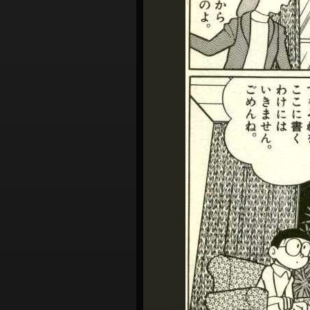
シ
ョ
ン