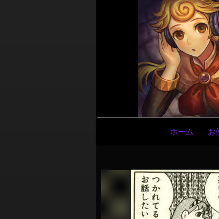
メ
ホーム
お
イ
ン
ナ
ビ
ゲ
ー