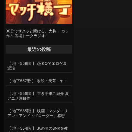
30分でサクッと聞ける、大将・ カッ
カの 酒場トークラジオ！
最近の投稿
【 地下558階 】 愚者Q的エロゲ衰
退論
【 地下557階 】 攻殻・天幕・ヤニ
【 地下556階 】 置き手紙ご紹介 夏
アニメ注目作
【 地下555階 】 映画「マンダロリ
アン・アンド・グローグー」感想
【 地下554階 】 あの頃のSNKを教