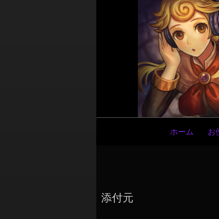
メ
ホーム
お
イ
ン
ナ
ビ
ゲ
添付元
ー