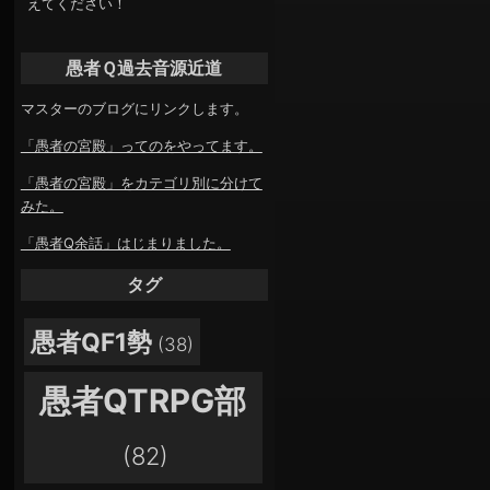
えてください！
愚者Ｑ過去音源近道
マスターのブログにリンクします。
「愚者の宮殿」ってのをやってます。
「愚者の宮殿」をカテゴリ別に分けて
みた。
「愚者Q余話」はじまりました。
タグ
愚者QF1勢
(38)
愚者QTRPG部
(82)