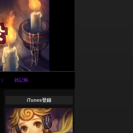
け）
雑記帳
iTunes登録