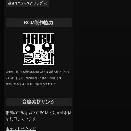
愚者Qニュースクリップ
(9)
BGM制作協力
当番組（地下95階以降本編）のＢＧＭ著作権は、すべ
てHARUおよびChameleon studioに帰属します。
無許可での使用・編集・再配信を禁じます。
音楽素材リンク
愚者の宮殿は以下のBGM・効果音素材
を利用しています。
ポケットサウンド