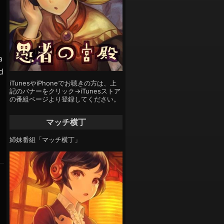
ー
a
d
iTunesやiPhoneでお聴きの方は、上
記のバナーをクリック→iTunesストア
の番組ページより登録してください。
マッチ横丁
姉妹番組「マッチ横丁」