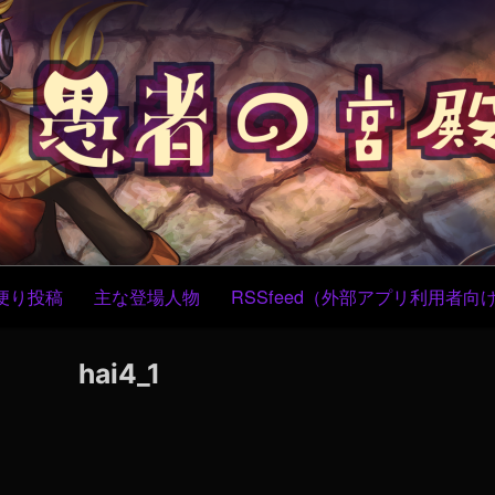
コ
ン
テ
ン
ツ
へ
ス
キ
ッ
プ
便り投稿
主な登場人物
RSSfeed（外部アプリ利用者向
hai4_1