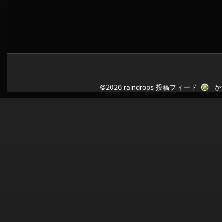
©2026 raindrops
投稿フィード
か