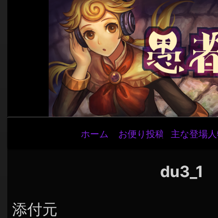
メ
ホーム
お便り投稿
主な登場人
イ
ン
ナ
du3_1
ビ
ゲ
添付元
ー