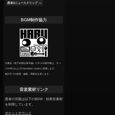
愚者Qニュースクリップ
(9)
BGM制作協力
当番組（地下95階以降本編）のＢＧＭ著作権は、すべ
てHARUおよびChameleon studioに帰属します。
無許可での使用・編集・再配信を禁じます。
音楽素材リンク
愚者の宮殿は以下のBGM・効果音素材
を利用しています。
ポケットサウンド