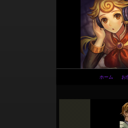
メ
ホーム
お
イ
ン
ナ
ビ
ゲ
ー