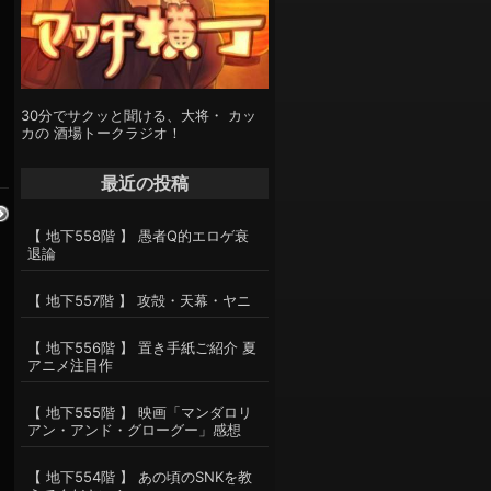
30分でサクッと聞ける、大将・ カッ
カの 酒場トークラジオ！
最近の投稿
【 地下558階 】 愚者Q的エロゲ衰
退論
【 地下557階 】 攻殻・天幕・ヤニ
【 地下556階 】 置き手紙ご紹介 夏
アニメ注目作
【 地下555階 】 映画「マンダロリ
アン・アンド・グローグー」感想
【 地下554階 】 あの頃のSNKを教