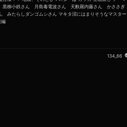
ん 黒柳小鉄さん 月島毒電波さん 天麩羅内藤さん かささぎ
ん みたらしダンゴムシさん マキタ沼にはまりそうなマスター
後編
134_66