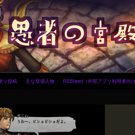
コ
ン
テ
ン
ツ
へ
ス
キ
ッ
プ
便り投稿
主な登場人物
RSSfeed（外部アプリ利用者向