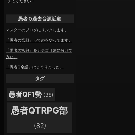
えてください！
愚者Ｑ過去音源近道
マスターのブログにリンクします。
「愚者の宮殿」ってのをやってます。
「愚者の宮殿」をカテゴリ別に分けて
みた。
「愚者Q余話」はじまりました。
タグ
愚者QF1勢
(38)
愚者QTRPG部
(82)