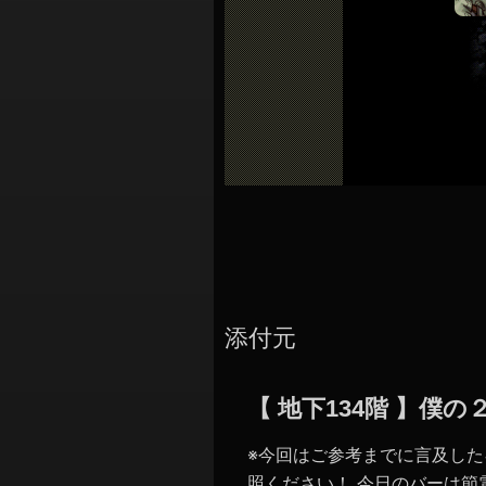
シ
ョ
ン
添付元
【 地下134階 】僕
※今回はご参考までに言及し
照ください！ 今日のバーは節