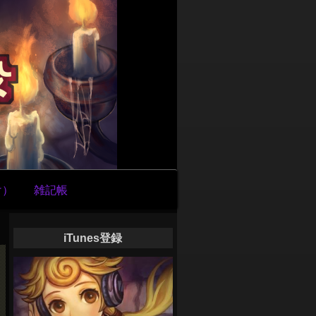
け）
雑記帳
iTunes登録