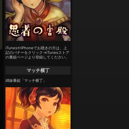
iTunesやiPhoneでお聴きの方は、上
記のバナーをクリック→iTunesストア
の番組ページより登録してください。
マッチ横丁
姉妹番組「マッチ横丁」