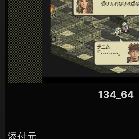
シ
ョ
ン
134_64
添付元