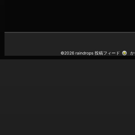
©2026 raindrops
投稿フィード
か