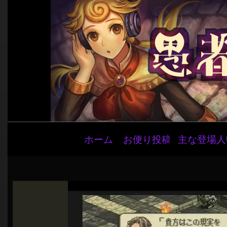
メ
ホーム
お便り投稿
主な登場人
イ
ン
ナ
ビ
ゲ
ー