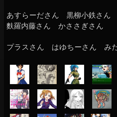
あすらーださん 黒柳小鉄さん
麩羅内藤さん かささぎさん
プラスさん はゆちーさん み