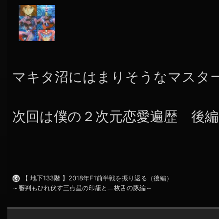
マキタ沼にはまりそうなマスタ
次回は僕の２次元恋愛遍歴 後編
【 地下133階 】2018年F1前半戦を振り返る（後編）
～審判もひれ伏す三点星の印籠と二枚舌の豚編～