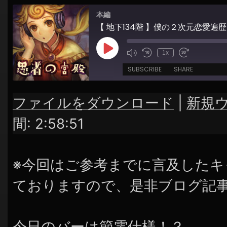
シ
本編
ョ
【 地下134階 】僕の２次元恋愛遍
ン
Play
1x
Episode
SUBSCRIBE
SHARE
ファイルをダウンロード
|
新規
SHARE
RSS FEED
間: 2:58:51
LINK
EMBED
※今回はご参考までに言及したキ
ておりますので、是非ブログ記
今日のバーは節電仕様！？