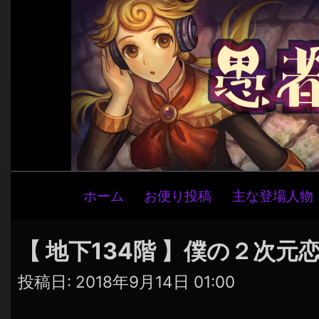
メ
ホーム
お便り投稿
主な登場人物
イ
ン
ナ
【 地下134階 】僕の２次元
ビ
投稿日:
2018年9月14日 01:00
ゲ
ー