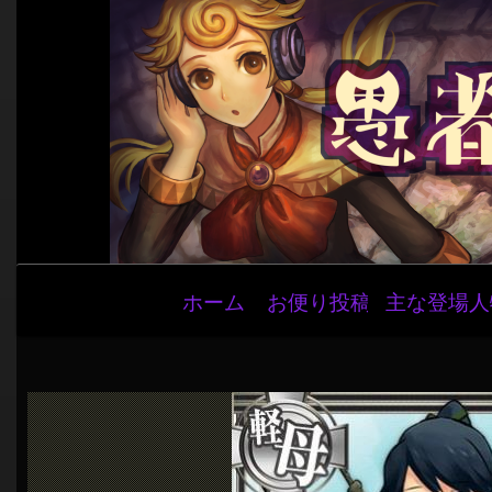
メ
ホーム
お便り投稿
主な登場人
イ
ン
ナ
ビ
ゲ
ー