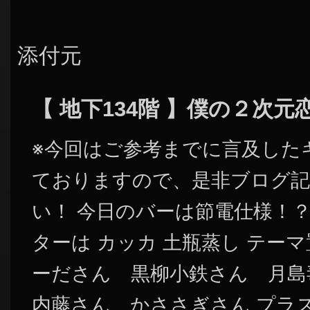
添付元
【 地下134階 】僕の２次
※今回はご参考までに言及した
ておりますので、是非ブログ記
い！ 今日のバーは節電仕様！？
ターは カッカ 土瓶蒸し テー
ーださん 黒柳小鉄さん 月島
内藤さん かささぎさん プラ