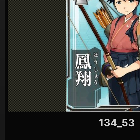
シ
ョ
ン
134_53