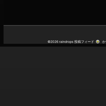
©2026 raindrops
投稿フィード
か