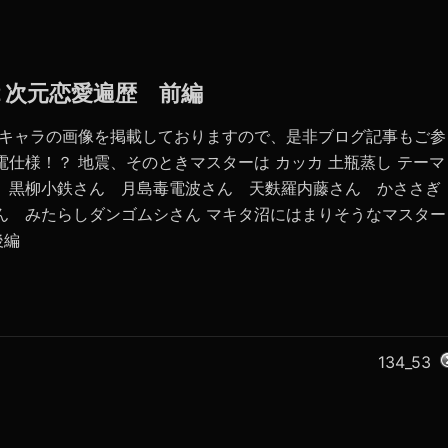
の２次元恋愛遍歴 前編
たキャラの画像を掲載しておりますので、是非ブログ記事もご参
電仕様！？ 地震、そのときマスターは カッカ 土瓶蒸し テーマ
ん 黒柳小鉄さん 月島毒電波さん 天麩羅内藤さん かささぎ
ん みたらしダンゴムシさん マキタ沼にはまりそうなマスター
後編
134_53