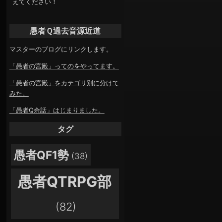
えてください！
愚者Ｑ過去音源近道
マスターのブログにリンクします。
「愚者の宮殿」ってのをやってます。
「愚者の宮殿」をカテゴリ別に分けて
みた。
「愚者Q余話」はじまりました。
タグ
愚者QF1勢
(38)
愚者QTRPG部
(82)