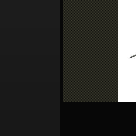
シ
ョ
ン