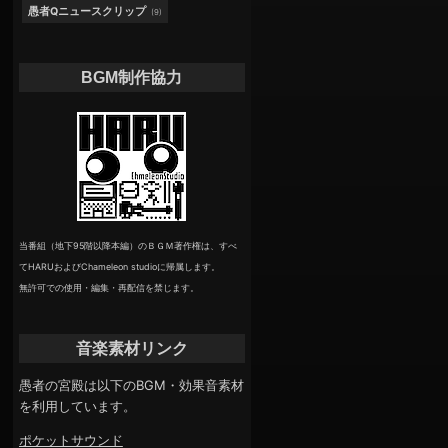
愚者Qニュースクリップ
(9)
BGM制作協力
当番組（地下95階以降本編）のＢＧＭ著作権は、すべ
てHARUおよびChameleon studioに帰属します。
無許可での使用・編集・再配信を禁じます。
音楽素材リンク
愚者の宮殿は以下のBGM・効果音素材
を利用しています。
ポケットサウンド