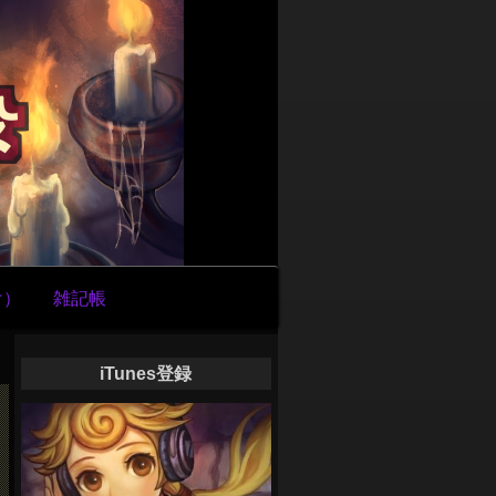
け）
雑記帳
iTunes登録