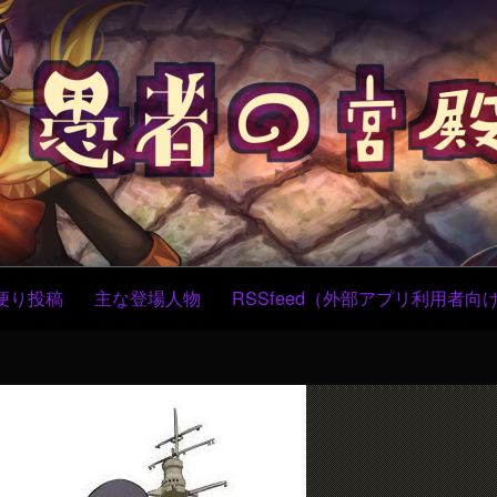
コ
ン
テ
ン
ツ
へ
ス
キ
ッ
プ
便り投稿
主な登場人物
RSSfeed（外部アプリ利用者向