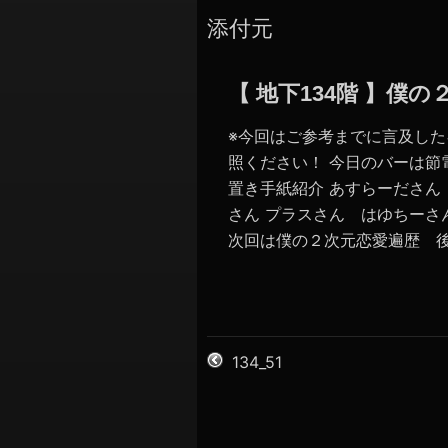
添付元
【 地下134階 】僕
※今回はご参考までに言及し
照ください！ 今日のバーは節
置き手紙紹介 あすらーださ
さん プラスさん はゆちーさ
次回は僕の２次元恋愛遍歴 
134_51