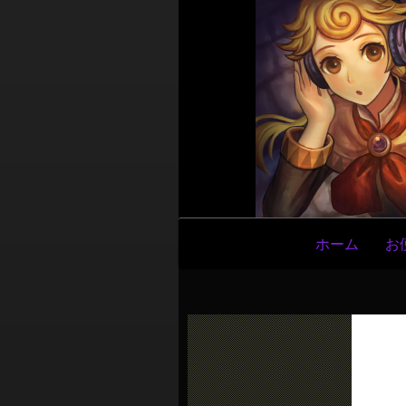
メ
ホーム
お
イ
ン
ナ
ビ
ゲ
ー