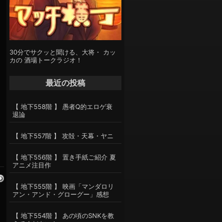
30分でサクッと聞ける、大将・ カッ
カの 酒場トークラジオ！
最近の投稿
【 地下558階 】 愚者Q的エロゲ衰
退論
【 地下557階 】 攻殻・天幕・ヤニ
【 地下556階 】 置き手紙ご紹介 夏
アニメ注目作
【 地下555階 】 映画「マンダロリ
アン・アンド・グローグー」感想
【 地下554階 】 あの頃のSNKを教