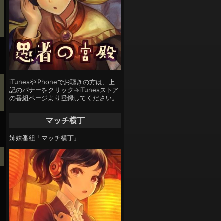
iTunesやiPhoneでお聴きの方は、上
記のバナーをクリック→iTunesストア
の番組ページより登録してください。
マッチ横丁
姉妹番組「マッチ横丁」