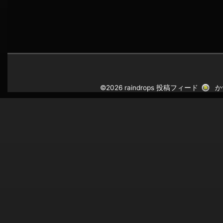
©2026 raindrops
投稿フィード
か