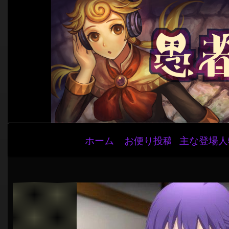
メ
ホーム
お便り投稿
主な登場人
イ
ン
ナ
ビ
ゲ
ー