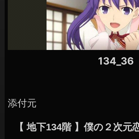
シ
ョ
ン
134_36
添付元
【 地下134階 】僕の２次