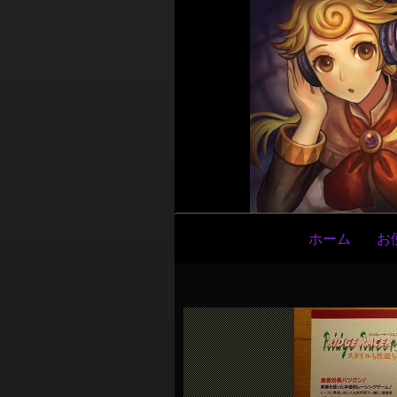
メ
ホーム
お
イ
ン
ナ
ビ
ゲ
ー