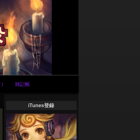
け）
雑記帳
iTunes登録