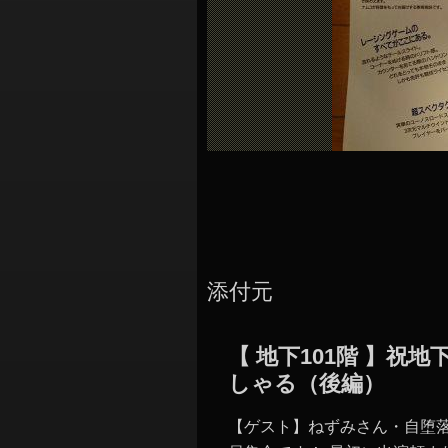
シ
ョ
ン
添付元
【 地下101階 】祝
しゃる（後編）
【ゲスト】ねずみさん・自堕