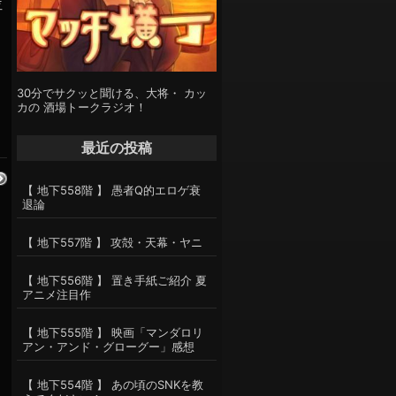
位
30分でサクッと聞ける、大将・ カッ
カの 酒場トークラジオ！
最近の投稿
【 地下558階 】 愚者Q的エロゲ衰
退論
【 地下557階 】 攻殻・天幕・ヤニ
【 地下556階 】 置き手紙ご紹介 夏
アニメ注目作
【 地下555階 】 映画「マンダロリ
アン・アンド・グローグー」感想
【 地下554階 】 あの頃のSNKを教