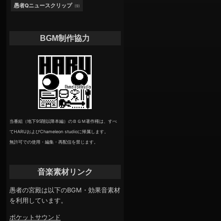
愚者Qニュースクリップ
(9)
BGM制作協力
当番組（地下95階以降本編）のＢＧＭ著作権は、すべ
てHARUおよびChameleon studioに帰属します。
無許可での使用・編集・再配信を禁じます。
音楽素材リンク
愚者の宮殿は以下のBGM・効果音素材
を利用しています。
ポケットサウンド