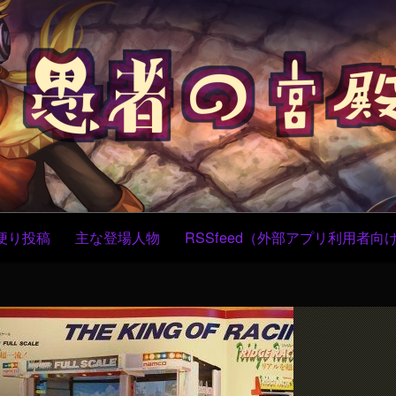
コ
ン
テ
ン
ツ
へ
ス
キ
ッ
プ
便り投稿
主な登場人物
RSSfeed（外部アプリ利用者向