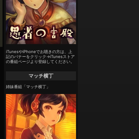
iTunesやiPhoneでお聴きの方は、上
記のバナーをクリック→iTunesストア
の番組ページより登録してください。
マッチ横丁
姉妹番組「マッチ横丁」