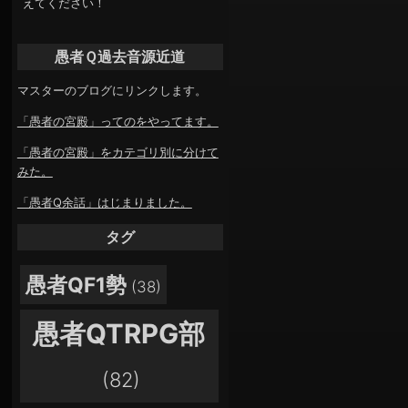
えてください！
愚者Ｑ過去音源近道
マスターのブログにリンクします。
「愚者の宮殿」ってのをやってます。
「愚者の宮殿」をカテゴリ別に分けて
みた。
「愚者Q余話」はじまりました。
タグ
愚者QF1勢
(38)
愚者QTRPG部
(82)