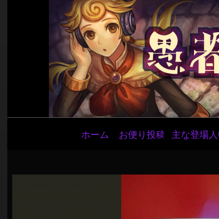
メ
ホーム
お便り投稿
主な登場人
イ
ン
ナ
ビ
ゲ
ー