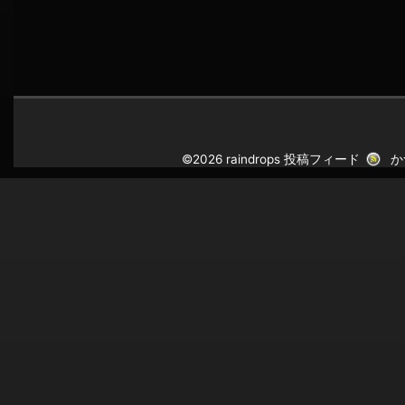
©2026 raindrops
投稿フィード
か