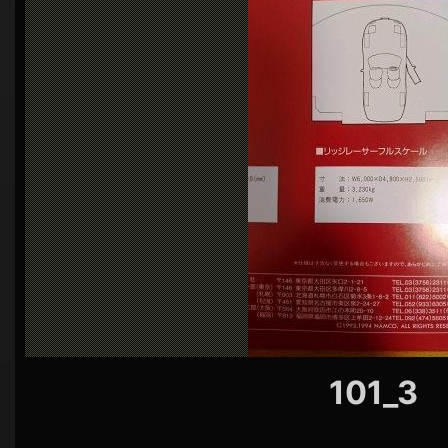
シ
ョ
ン
101_3