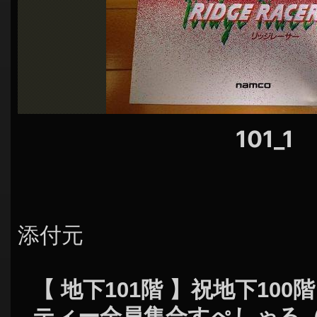
シ
ョ
ン
101_1
添付元
【 地下101階 】祝地下10
ティー全員集合すぺしゃる