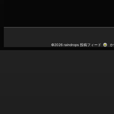
©2026 raindrops
投稿フィード
か