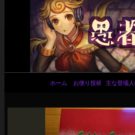
メ
ホーム
お便り投稿
主な登場人
イ
ン
ナ
ビ
ゲ
ー