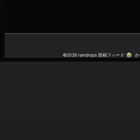
©2026 raindrops
投稿フィード
か