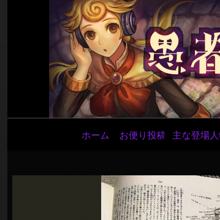
メ
ホーム
お便り投稿
主な登場人
イ
ン
ナ
ビ
ゲ
ー