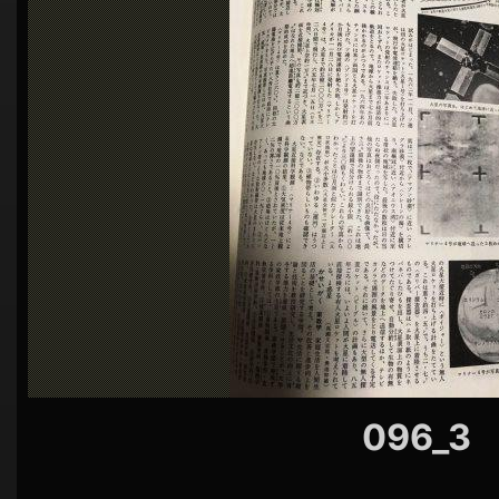
シ
ョ
ン
096_3