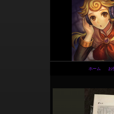
メ
ホーム
お
イ
ン
ナ
ビ
ゲ
ー