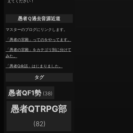
えてください！
愚者Ｑ過去音源近道
マスターのブログにリンクします。
「愚者の宮殿」ってのをやってます。
「愚者の宮殿」をカテゴリ別に分けて
みた。
「愚者Q余話」はじまりました。
タグ
愚者QF1勢
(38)
愚者QTRPG部
(82)