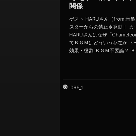
関係
ゲスト HARUさん（from:
スターからの禁止令発動！ 
HARUさんはなぜ「Chamel
てＢＧＭはどういう存在か ト
効果・役割 ＢＧＭ不要論？ Ｂ..
096_1