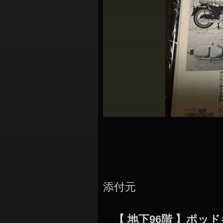
シ
ョ
ン
添付元
【 地下96階 】ポ