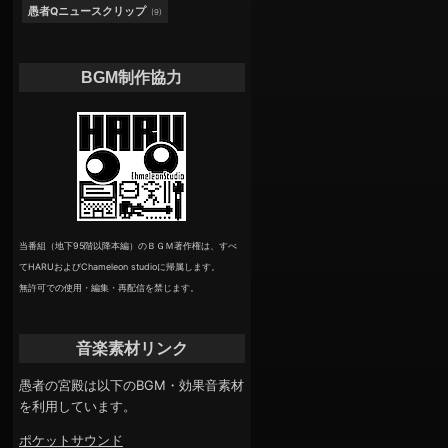
愚者Qニュースクリップ
(9)
BGM制作協力
当番組（地下95階以降本編）のＢＧＭ著作権は、すべ
てHARUおよびChameleon studioに帰属します。
無許可での使用・編集・再配信を禁じます。
音楽素材リンク
愚者の宮殿は以下のBGM・効果音素材
を利用しています。
ポケットサウンド