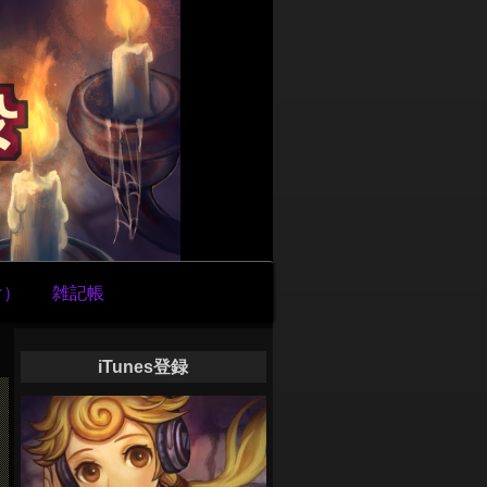
け）
雑記帳
iTunes登録