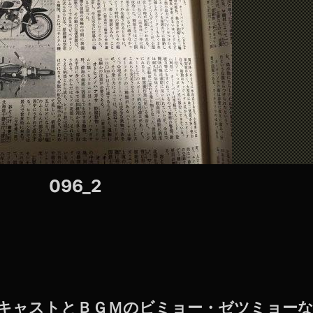
096_2
ッドキャストとＢＧＭのビミョー・ゼツミョー