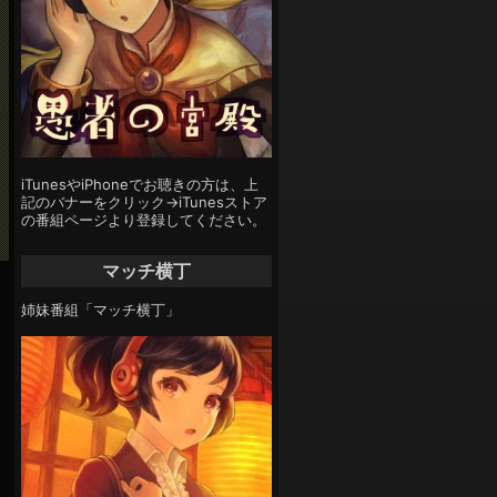
iTunesやiPhoneでお聴きの方は、上
記のバナーをクリック→iTunesストア
の番組ページより登録してください。
マッチ横丁
姉妹番組「マッチ横丁」
な