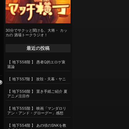
30分でサクッと聞ける、大将・ カッ
カの 酒場トークラジオ！
最近の投稿
【 地下558階 】 愚者Q的エロゲ衰
退論
【 地下557階 】 攻殻・天幕・ヤニ
【 地下556階 】 置き手紙ご紹介 夏
アニメ注目作
【 地下555階 】 映画「マンダロリ
アン・アンド・グローグー」感想
【 地下554階 】 あの頃のSNKを教