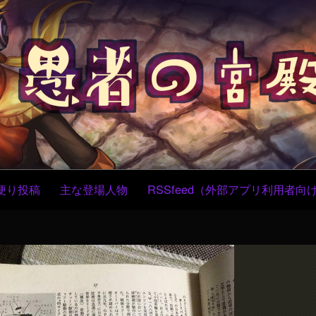
コ
ン
テ
ン
ツ
へ
ス
キ
ッ
プ
便り投稿
主な登場人物
RSSfeed（外部アプリ利用者向