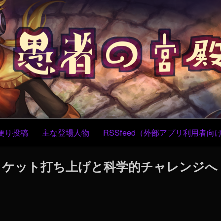
コ
ン
テ
ン
ツ
へ
ス
キ
ッ
プ
便り投稿
主な登場人物
RSSfeed（外部アプリ利用者向
産ロケット打ち上げと科学的チャレンジへ