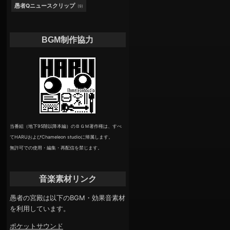
愚者Qニュースクリップ
(9)
BGM制作協力
当番組（地下95階以降本編）のＢＧＭ著作権は、すべ
てHARUおよびChameleon studioに帰属します。
無許可での使用・編集・再配信を禁じます。
音楽素材リンク
愚者の宮殿は以下のBGM・効果音素材
を利用しています。
ポケットサウンド