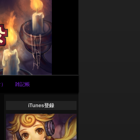
け）
雑記帳
iTunes登録