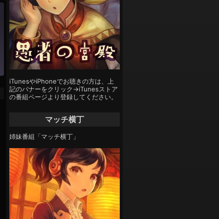
iTunesやiPhoneでお聴きの方は、上
記のバナーをクリック→iTunesストア
の番組ページより登録してください。
マッチ横丁
姉妹番組「マッチ横丁」