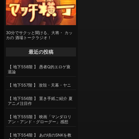
30分でサクッと聞ける、大将・ カッ
カの 酒場トークラジオ！
最近の投稿
【 地下558階 】 愚者Q的エロゲ衰
退論
【 地下557階 】 攻殻・天幕・ヤニ
【 地下556階 】 置き手紙ご紹介 夏
アニメ注目作
【 地下555階 】 映画「マンダロリ
アン・アンド・グローグー」感想
【 地下554階 】 あの頃のSNKを教