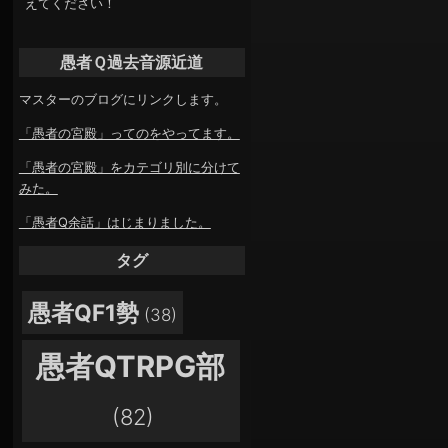
えてください！
愚者Ｑ過去音源近道
マスターのブログにリンクします。
「愚者の宮殿」ってのをやってます。
「愚者の宮殿」をカテゴリ別に分けて
みた。
「愚者Q余話」はじまりました。
タグ
愚者QF1勢
(38)
愚者QTRPG部
(82)