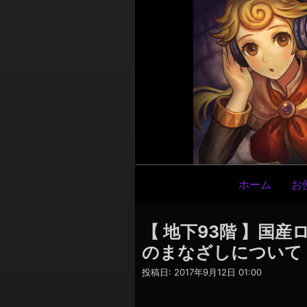
メ
ホーム
お
イ
ン
【 地下93階 】国
ナ
のまなざしについて
ビ
投稿日:
2017年9月12日 01:00
ゲ
ー