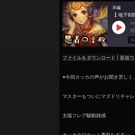
シ
本編
ョ
ン
Play
Episod
S
ファイルをダウンロード
|
新規ウ
SHARE
RSS FEED
LINK
※今回カッカの声がお聞き苦しく
EMBED
マスターもついにマズドリチャレ
太陽フレア騒動雑感
カッカのロケット素朴なギモン