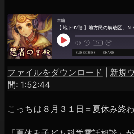
シ
ョ
本編
ン
【 地下92階 】地方民の解放区、
Play
1x
Episode
SUBSCRIBE
SHARE
ファイルをダウンロード
|
新規
SHARE
RSS FEED
間: 1:52:44
LINK
EMBED
こっちは８月３１日＝夏休み終
「夏休み子ども科学電話相談」