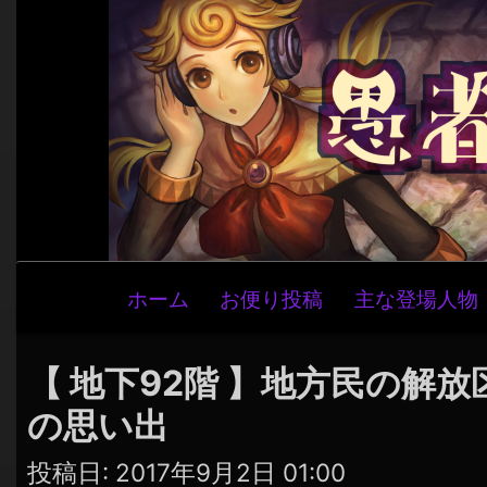
メ
ホーム
お便り投稿
主な登場人物
イ
ン
ナ
【 地下92階 】地方民の解
ビ
の思い出
ゲ
ー
投稿日:
2017年9月2日 01:00