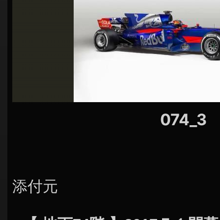
シ
ョ
ン
074_3
添付元