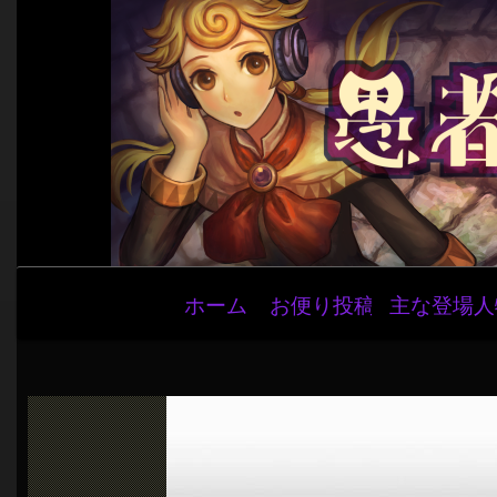
メ
ホーム
お便り投稿
主な登場人
イ
ン
ナ
ビ
ゲ
ー