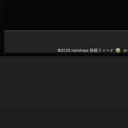
©2026 raindrops
投稿フィード
か