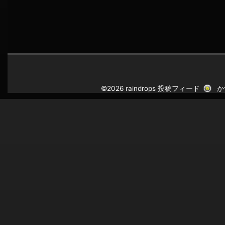
©2026 raindrops
投稿フィード
か