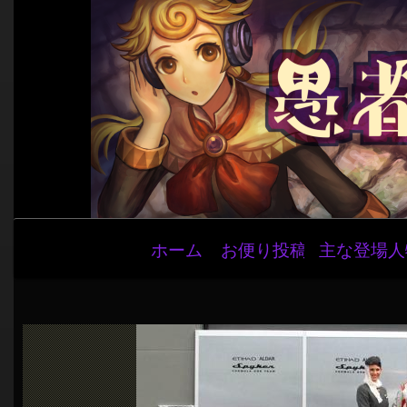
メ
ホーム
お便り投稿
主な登場人
イ
ン
ナ
ビ
ゲ
ー