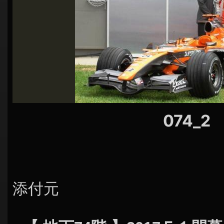
シ
ョ
ン
074_2
添付元