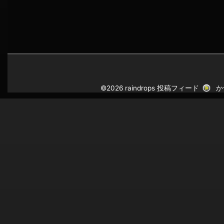
©2026 raindrops
投稿フィード
か