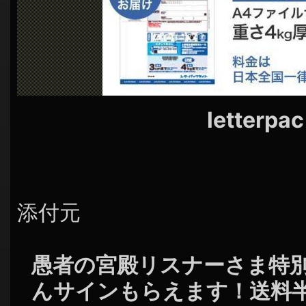
シ
ョ
ン
letterpac
添付元
愚者の宮殿リスナーさま特
んサインもらえます！送料