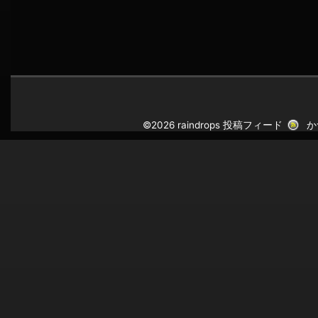
©2026 raindrops
投稿フィード
か