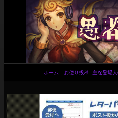
メ
ホーム
お便り投稿
主な登場人
イ
ン
ナ
ビ
ゲ
ー