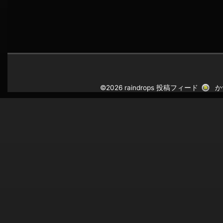
©2026 raindrops
投稿フィード
か