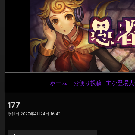
メ
ホーム
お便り投稿
主な登場人
イ
ン
ナ
177
ビ
添付日
2020年4月24日 16:42
ゲ
音
ー
声