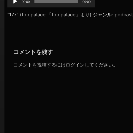
プ
00:00
00:00
シ
レ
ョ
ー
“177” (foolpalace 「foolpalace」より) ジャンル: podcast
ヤ
ン
ー
コメントを残す
コメントを投稿するには
ログイン
してください。