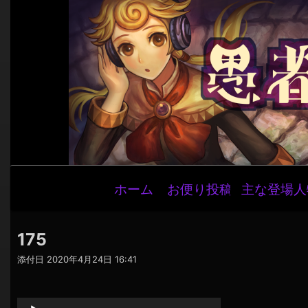
メ
ホーム
お便り投稿
主な登場人
イ
ン
ナ
175
ビ
添付日
2020年4月24日 16:41
ゲ
音
ー
声