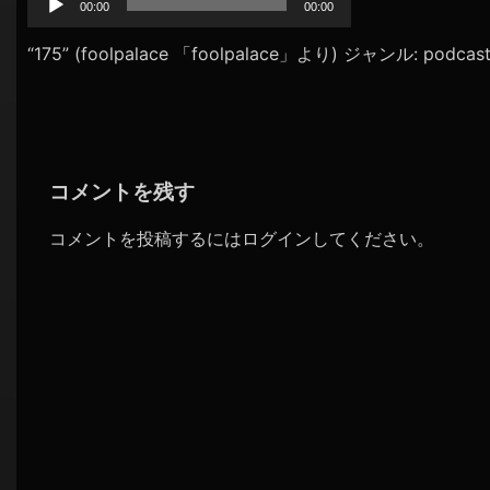
プ
00:00
00:00
シ
レ
ョ
ー
“175” (foolpalace 「foolpalace」より) ジャンル: podcas
ヤ
ン
ー
コメントを残す
コメントを投稿するには
ログイン
してください。