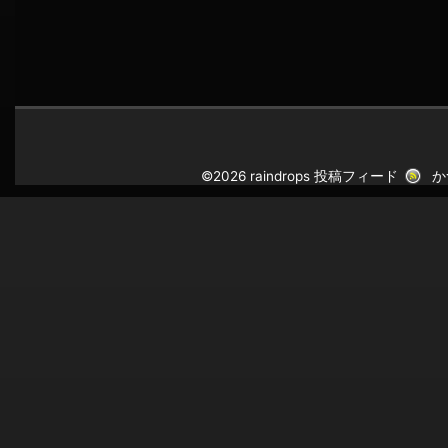
©2026 raindrops
投稿フィード
か