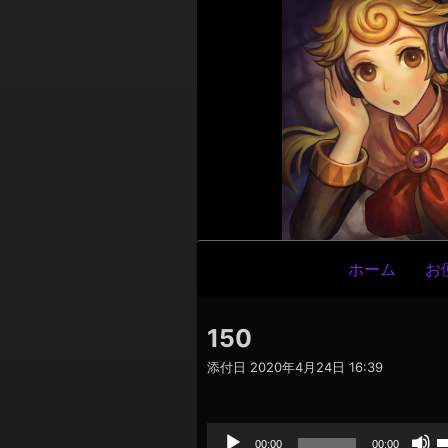
メ
ホーム
お
イ
ン
150
ナ
添付日
2020年4月24日 16:39
ビ
ゲ
音
声
ー
プ
00:00
00:00