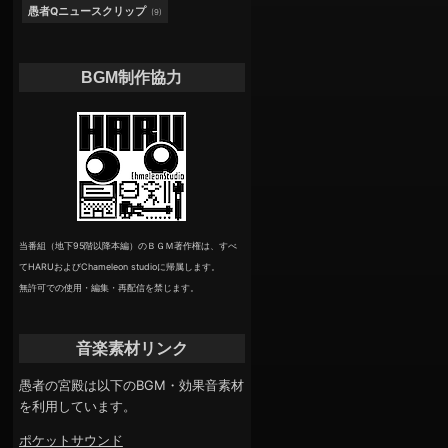
愚者Qニュースクリップ
(9)
BGM制作協力
当番組（地下95階以降本編）のＢＧＭ著作権は、すべ
てHARUおよびChameleon studioに帰属します。
無許可での使用・編集・再配信を禁じます。
音楽素材リンク
愚者の宮殿は以下のBGM・効果音素材
を利用しています。
ポケットサウンド