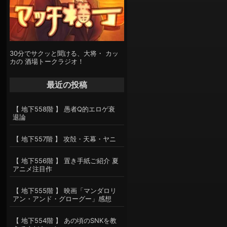
30分でサクッと聞ける、大将・ カッ
カの 酒場トークラジオ！
最近の投稿
【 地下558階 】 愚者Q的エロゲ衰
退論
【 地下557階 】 攻殻・天幕・ヤニ
【 地下556階 】 置き手紙ご紹介 夏
アニメ注目作
【 地下555階 】 映画「マンダロリ
アン・アンド・グローグー」感想
【 地下554階 】 あの頃のSNKを教