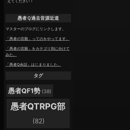
えてください！
愚者Ｑ過去音源近道
マスターのブログにリンクします。
「愚者の宮殿」ってのをやってます。
「愚者の宮殿」をカテゴリ別に分けて
みた。
「愚者Q余話」はじまりました。
タグ
愚者QF1勢
(38)
愚者QTRPG部
(82)