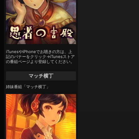
iTunesやiPhoneでお聴きの方は、上
記のバナーをクリック→iTunesストア
の番組ページより登録してください。
マッチ横丁
姉妹番組「マッチ横丁」