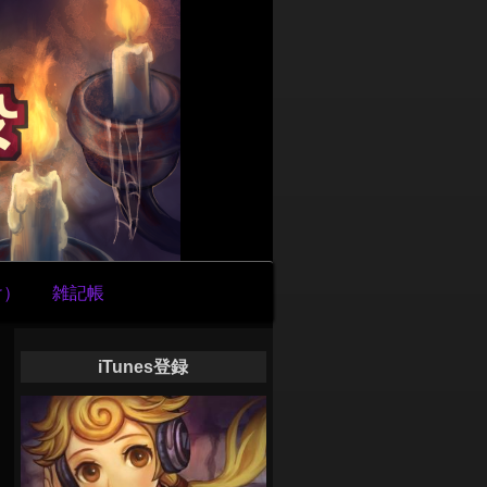
け）
雑記帳
iTunes登録