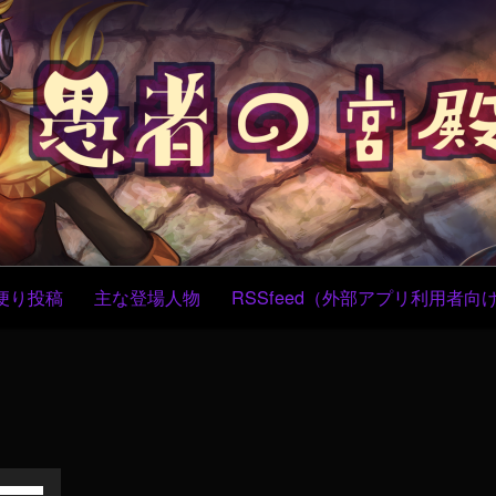
コ
ン
テ
ン
ツ
へ
ス
キ
ッ
プ
便り投稿
主な登場人物
RSSfeed（外部アプリ利用者向
ボ