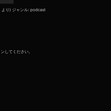
リ
ュ
ace」より) ジャンル: podcast
ー
ム
調
節
に
は
上
下
矢
イン
してください。
印
キ
ー
を
使
っ
て
く
だ
さ
い。