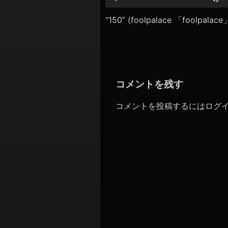
シ
レ
ー
“150” (foolpalace 「foolpal
ョ
ヤ
ン
ー
コメントを残す
コメントを投稿するには
ログ