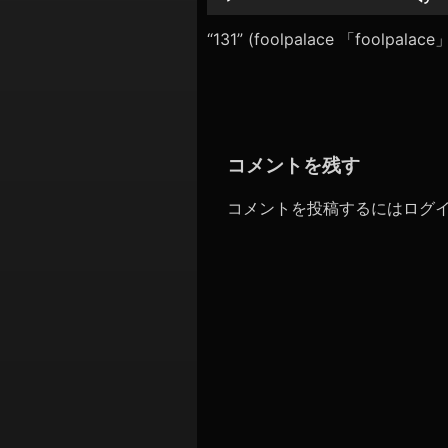
シ
レ
ー
“131” (foolpalace 「foolpal
ョ
ヤ
ン
ー
コメントを残す
コメントを投稿するには
ログ