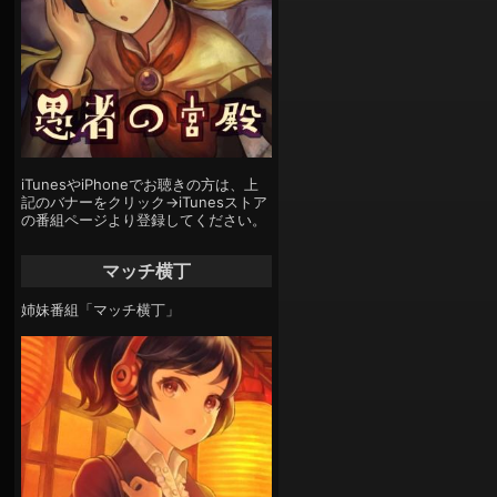
iTunesやiPhoneでお聴きの方は、上
記のバナーをクリック→iTunesストア
の番組ページより登録してください。
マッチ横丁
姉妹番組「マッチ横丁」