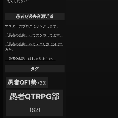
えてください！
愚者Ｑ過去音源近道
マスターのブログにリンクします。
「愚者の宮殿」ってのをやってます。
「愚者の宮殿」をカテゴリ別に分けて
みた。
「愚者Q余話」はじまりました。
タグ
愚者QF1勢
(38)
愚者QTRPG部
(82)