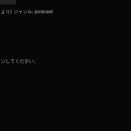
リ
ュ
ace」より) ジャンル: podcast
ー
ム
調
節
に
は
上
下
矢
イン
してください。
印
キ
ー
を
使
っ
て
く
だ
さ
い。