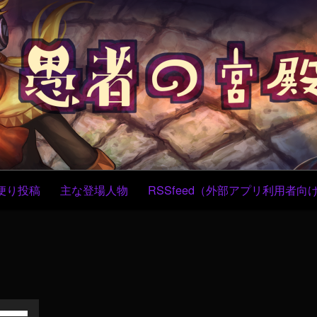
コ
ン
テ
ン
ツ
へ
ス
キ
ッ
プ
便り投稿
主な登場人物
RSSfeed（外部アプリ利用者向
ボ