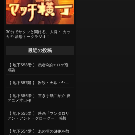
30分でサクッと聞ける、大将・ カッ
カの 酒場トークラジオ！
最近の投稿
【 地下558階 】 愚者Q的エロゲ衰
退論
【 地下557階 】 攻殻・天幕・ヤニ
【 地下556階 】 置き手紙ご紹介 夏
アニメ注目作
【 地下555階 】 映画「マンダロリ
アン・アンド・グローグー」感想
【 地下554階 】 あの頃のSNKを教