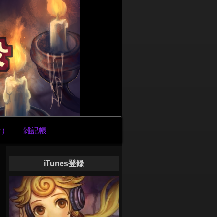
け）
雑記帳
iTunes登録