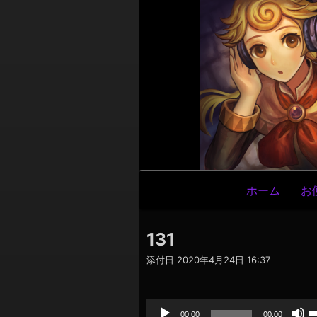
メ
ホーム
お
イ
ン
131
ナ
添付日
2020年4月24日 16:37
ビ
ゲ
音
声
ー
プ
00:00
00:00