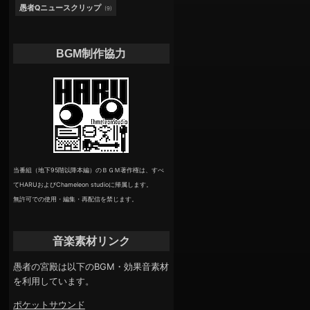
愚者Qニュースクリップ
(9)
BGM制作協力
当番組（地下95階以降本編）のＢＧＭ著作権は、すべ
てHARUおよびChameleon studioに帰属します。
無許可での使用・編集・再配信を禁じます。
音楽素材リンク
愚者の宮殿は以下のBGM・効果音素材
を利用しています。
ポケットサウンド