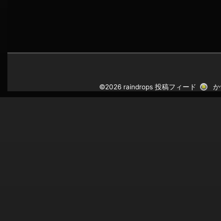
©2026 raindrops
投稿フィード
か