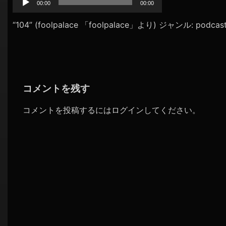
プ
00:00
00:00
シ
レ
ョ
ー
“104” (foolpalace 「foolpalace」より) ジャンル: podcas
ヤ
ン
ー
コメントを残す
コメントを投稿するには
ログイン
してください。