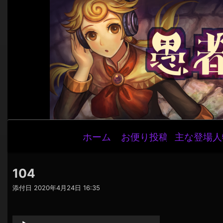
メ
ホーム
お便り投稿
主な登場人
イ
ン
ナ
104
ビ
添付日
2020年4月24日 16:35
ゲ
音
ー
声